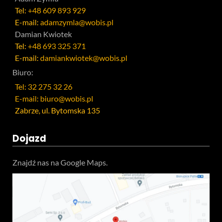
Tel:
+48 609 893 929
E-mail:
adamzymla@wobis.pl
Damian Kwiotek
Tel:
+48 693 325 371
E-mail:
damiankwiotek@wobis.pl
Biuro:
Tel: 32 275 32 26
E-mail: biuro@wobis.pl
Zabrze, ul. Bytomska 135
Dojazd
Znajdź nas na Google Maps.