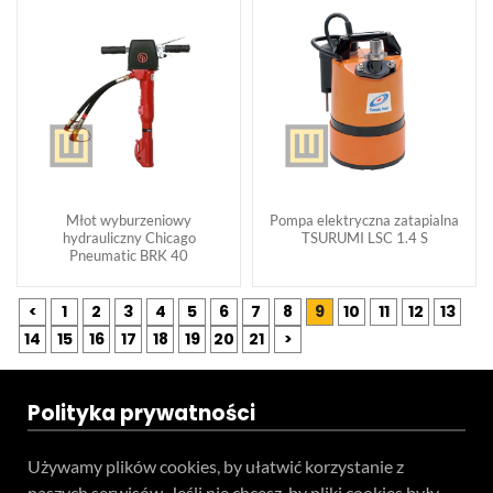
Młot wyburzeniowy
Pompa elektryczna zatapialna
hydrauliczny Chicago
TSURUMI LSC 1.4 S
Pneumatic BRK 40
<
1
2
3
4
5
6
7
8
9
10
11
12
13
14
15
16
17
18
19
20
21
>
Polityka prywatności
Używamy plików cookies, by ułatwić korzystanie z
naszych serwisów. Jeśli nie chcesz, by pliki cookies były