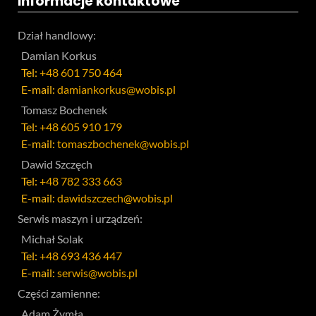
Informacje kontaktowe
Dział handlowy:
Damian Korkus
Tel:
+48 601 750 464
E-mail:
damiankorkus@wobis.pl
Tomasz Bochenek
Tel:
+48 605 910 179
E-mail:
tomaszbochenek@wobis.pl
Dawid Szczęch
Tel:
+48 782 333 663
E-mail:
dawidszczech@wobis.pl
Serwis maszyn i urządzeń:
Michał Solak
Tel:
+48 693 436 447
E-mail:
serwis@wobis.pl
Części zamienne:
Adam Żymła