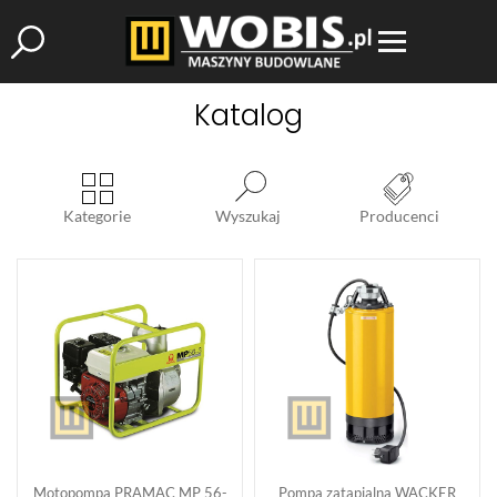
Katalog
Kategorie
Wyszukaj
Producenci
Motopompa PRAMAC MP 56-
Pompa zatapialna WACKER