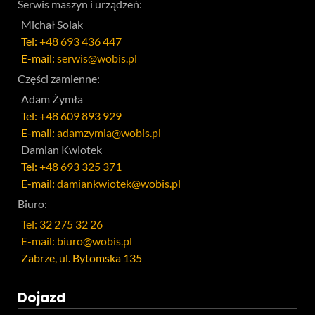
Serwis maszyn i urządzeń:
Michał Solak
Tel:
+48 693 436 447
E-mail:
serwis@wobis.pl
Części zamienne:
Adam Żymła
Tel:
+48 609 893 929
E-mail:
adamzymla@wobis.pl
Damian Kwiotek
Tel:
+48 693 325 371
E-mail:
damiankwiotek@wobis.pl
Biuro:
Tel: 32 275 32 26
E-mail: biuro@wobis.pl
Zabrze, ul. Bytomska 135
Dojazd