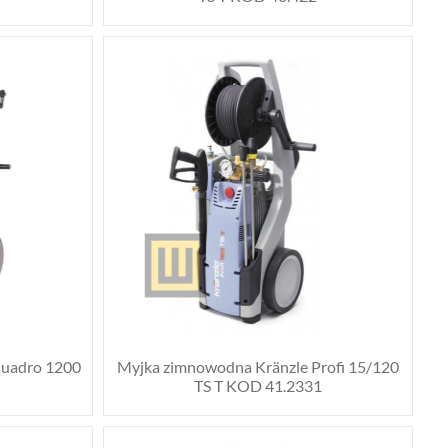
Quadro 1200
Myjka zimnowodna Kränzle Profi 15/120
TS T KOD 41.2331