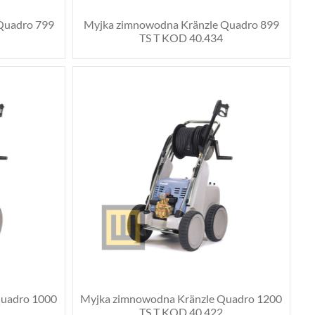
Quadro 799
Myjka zimnowodna Kränzle Quadro 899
TS T KOD 40.434
Quadro 1000
Myjka zimnowodna Kränzle Quadro 1200
TS T KOD 40.422