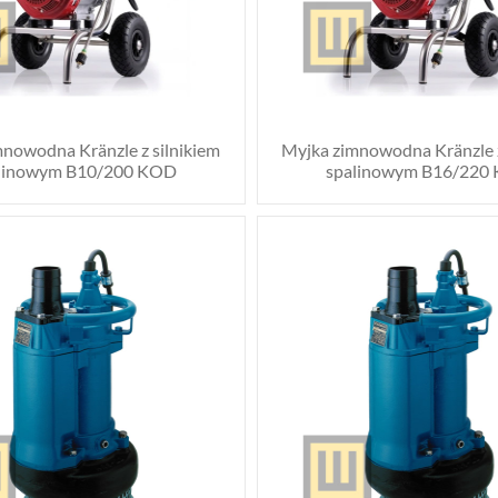
nowodna Kränzle z silnikiem
Myjka zimnowodna Kränzle z
linowym B10/200 KOD
spalinowym B16/220