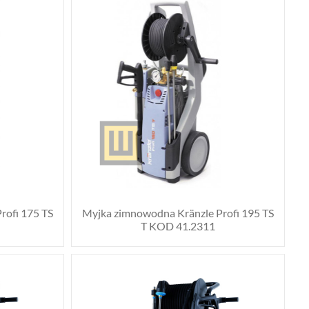
rofi 175 TS
Myjka zimnowodna Kränzle Profi 195 TS
T KOD 41.2311