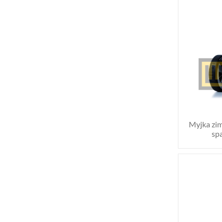
Myjka zim
sp