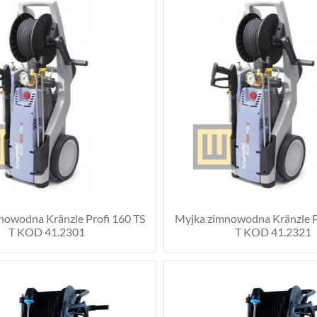
nowodna Kränzle Profi 160 TS
Myjka zimnowodna Kränzle P
T KOD 41.2301
T KOD 41.2321