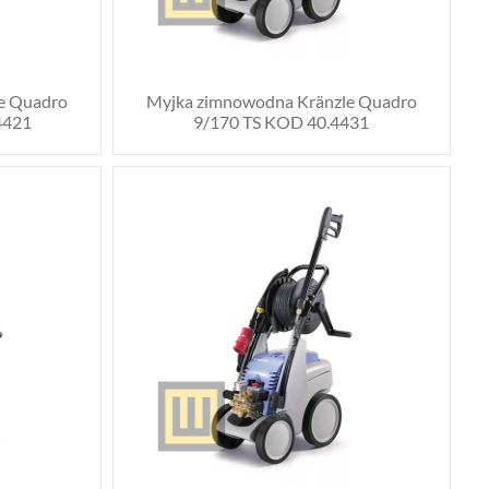
e Quadro
Myjka zimnowodna Kränzle Quadro
4421
9/170 TS KOD 40.4431