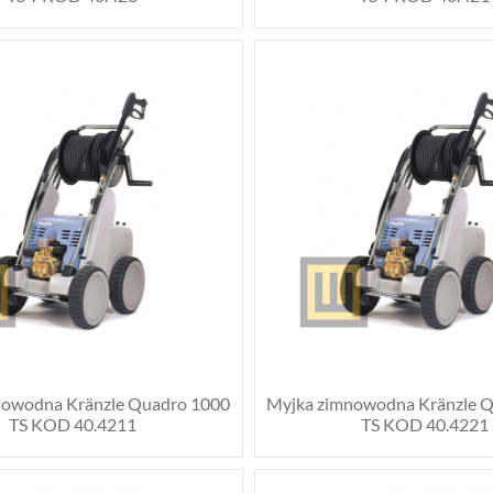
nowodna Kränzle Quadro 1000
Myjka zimnowodna Kränzle 
TS KOD 40.4211
TS KOD 40.4221