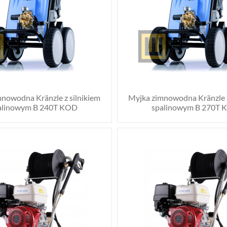
nowodna Kränzle z silnikiem
Myjka zimnowodna Kränzle z
alinowym B 240T KOD
spalinowym B 270T 