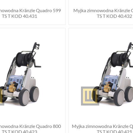
nowodna Kränzle Quadro 599
Myjka zimnowodna Kränzle 
TS T KOD 40.431
TS T KOD 40.432
nowodna Kränzle Quadro 800
Myjka zimnowodna Kränzle 
TS T KOD 40.423
TS T KOD 40.421