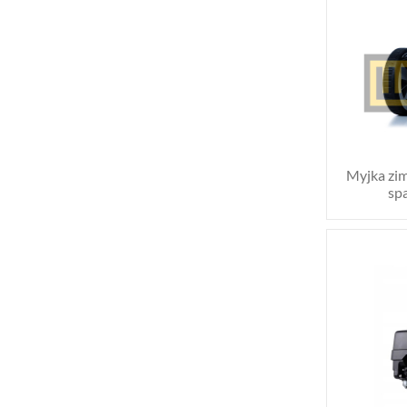
Myjka zim
sp