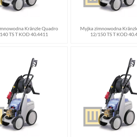
imnowodna Kränzle Quadro
Myjka zimnowodna Kränzl
140 TS T KOD 40.4411
12/150 TS T KOD 40.