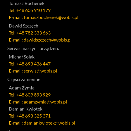
Tomasz Bochenek
Tel:
+48 605 910 179
E-mail:
tomaszbochenek@wobis.pl
Dawid Szczęch
Tel:
+48 782 333 663
E-mail:
dawidszczech@wobis.pl
Serwis maszyn i urządzeń:
Michał Solak
Tel:
+48 693 436 447
E-mail:
serwis@wobis.pl
Części zamienne:
Adam Żymła
Tel:
+48 609 893 929
E-mail:
adamzymla@wobis.pl
Damian Kwiotek
Tel:
+48 693 325 371
E-mail:
damiankwiotek@wobis.pl