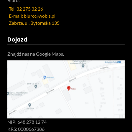
Biuro:
Tel: 32 275 32 26
E-mail: biuro@wobis.pl
Zabrze, ul. Bytomska 135
Dojazd
Znajdź nas na Google Maps.
NIP: 648 278 12 74
KRS: 0000667386