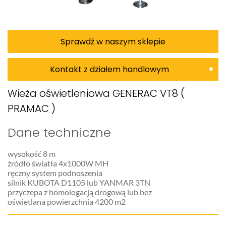
Sprawdź w naszym sklepie
Kontakt z działem handlowym
Damian Korkus
Wieża oświetleniowa GENERAC VT8 (
PRAMAC )
Teren całego kraju
Specjalista d/s sprzedaż maszyn i urządzeń
Dane techniczne
Tel: 32 275 32 26 wew. 20
wysokość 8 m
Kom:
+48 601 750 464
źródło światła 4x1000W MH
ręczny system podnoszenia
E-mail:
damiankorkus@wobis.pl
silnik KUBOTA D1105 lub YANMAR 3TN
przyczepa z homologacją drogową lub bez
oświetlana powierzchnia 4200 m2
Tomasz Bochenek