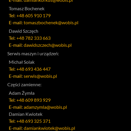
Tomasz Bochenek
Tel:
+48 605 910 179
E-mail:
tomaszbochenek@wobis.pl
Dawid Szczęch
Tel:
+48 782 333 663
E-mail:
dawidszczech@wobis.pl
Serwis maszyn i urządzeń:
Michał Solak
Tel:
+48 693 436 447
E-mail:
serwis@wobis.pl
Części zamienne:
Adam Żymła
Tel:
+48 609 893 929
E-mail:
adamzymla@wobis.pl
Damian Kwiotek
Tel:
+48 693 325 371
E-mail:
damiankwiotek@wobis.pl