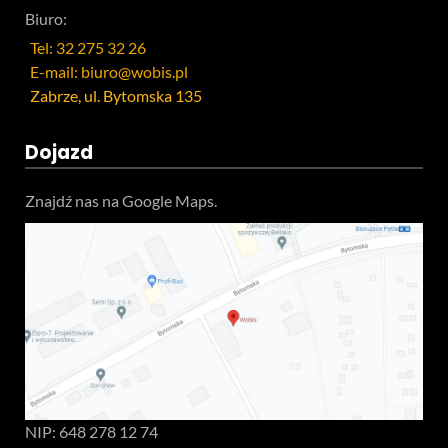
Biuro:
Tel: 32 275 32 26
E-mail: biuro@wobis.pl
Zabrze, ul. Bytomska 135
Dojazd
Znajdź nas na Google Maps.
NIP: 648 278 12 74