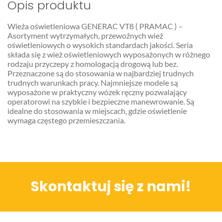
Teren całego kraju
Opis produktu
Specjalista d/s sprzedaż maszyn i urządzeń
Wieża oświetleniowa GENERAC VT8 ( PRAMAC ) –
Tel: 32 275 32 26 wew. 21
Asortyment wytrzymałych, przewoźnych wież
oświetleniowych o wysokich standardach jakości. Seria
Kom:
+48 605 910 179
składa się z wież oświetleniowych wyposażonych w różnego
rodzaju przyczepy z homologacją drogową lub bez.
E-mail:
tomaszbochenek@wobis.pl
Przeznaczone są do stosowania w najbardziej trudnych
trudnych warunkach pracy. Najmniejsze modele są
wyposażone w praktyczny wózek ręczny pozwalający
operatorowi na szybkie i bezpieczne manewrowanie. Są
idealne do stosowania w miejscach, gdzie oświetlenie
wymaga częstego przemieszczania.
Skontaktuj się z nami!