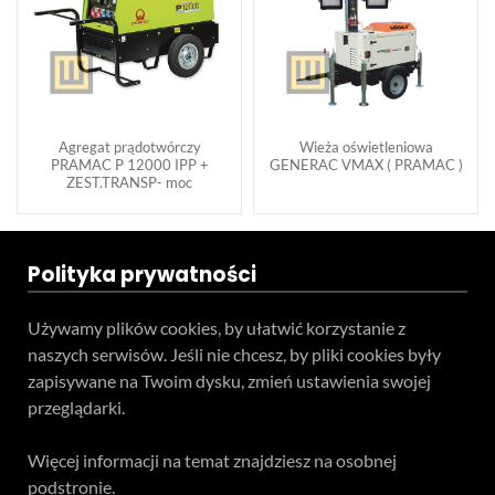
Agregat prądotwórczy
Wieża oświetleniowa
PRAMAC P 12000 IPP +
GENERAC VMAX ( PRAMAC )
ZEST.TRANSP- moc
Polityka prywatności
Używamy plików cookies, by ułatwić korzystanie z
naszych serwisów. Jeśli nie chcesz, by pliki cookies były
zapisywane na Twoim dysku, zmień ustawienia swojej
przeglądarki.
Więcej informacji na temat znajdziesz na osobnej
podstronie.