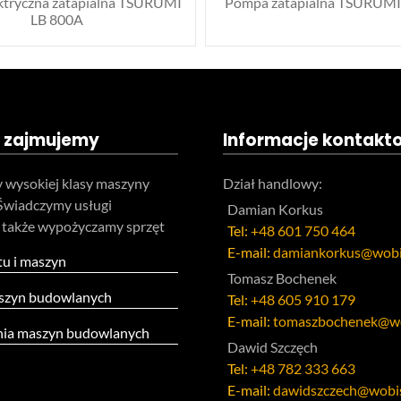
ktryczna zatapialna TSURUMI
Pompa zatapialna TSURUMI
LB 800A
 zajmujemy
Informacje kontakt
 wysokiej klasy maszyny
Dział handlowy:
Świadczymy usługi
Damian Korkus
 także wypożyczamy sprzęt
Tel:
+48 601 750 464
E-mail:
damiankorkus@wobi
tu i maszyn
Tomasz Bochenek
szyn budowlanych
Tel:
+48 605 910 179
E-mail:
tomaszbochenek@wo
ia maszyn budowlanych
Dawid Szczęch
Tel:
+48 782 333 663
E-mail:
dawidszczech@wobis