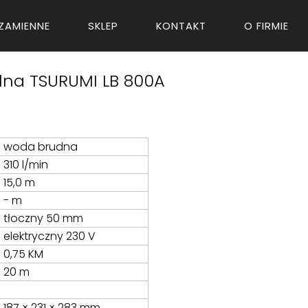
ZAMIENNE
SKLEP
KONTAKT
O FIRMIE
lna TSURUMI LB 800A
woda brudna
310 l/min
15,0 m
- m
tłoczny 50 mm
elektryczny 230 V
0,75 KM
20 m
187 × 231 × 283 mm