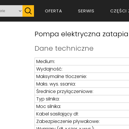
OFERTA
SERWIS
CZĘŚCI 
Pompa elektryczna zatapia
Dane techniczne
Medium:
Wydajność:
Maksymalne tłoczenie:
Maks. wys. ssania:
Średnice przyłączeniowe:
Typ silnika:
Moc silnika:
Kabel sasilający dł:
Zabezpieczenie pływakowe:
Wymiary (dł. x szer. x wys.):