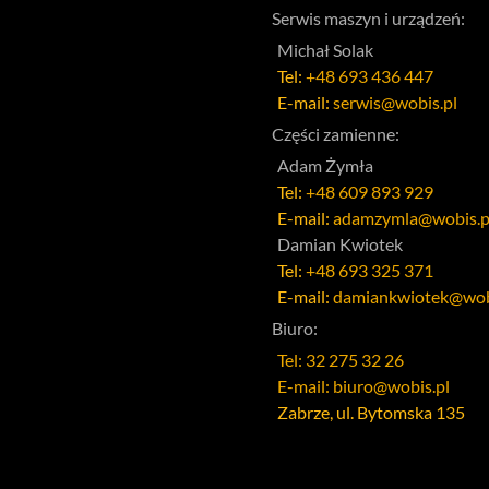
Serwis maszyn i urządzeń:
Michał Solak
Tel:
+48 693 436 447
E-mail:
serwis@wobis.pl
Części zamienne:
Adam Żymła
Tel:
+48 609 893 929
E-mail:
adamzymla@wobis.p
Damian Kwiotek
Tel:
+48 693 325 371
E-mail:
damiankwiotek@wob
Biuro:
Tel: 32 275 32 26
E-mail: biuro@wobis.pl
Zabrze, ul. Bytomska 135