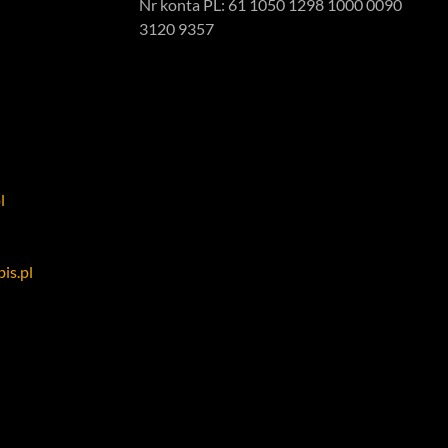
Nr konta PL: 61 1050 1298 1000 0090
3120 9357
l
is.pl