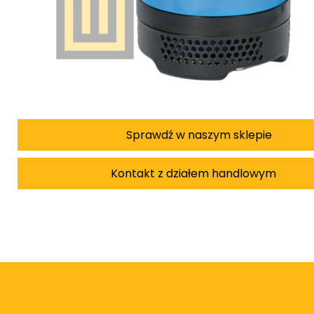
Sprawdź w naszym sklepie
Kontakt z działem handlowym
Damian Korkus
Teren całego kraju
Specjalista d/s sprzedaż maszyn i urządzeń
Tel: 32 275 32 26 wew. 20
Kom:
+48 601 750 464