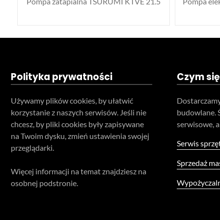
Pompa zatapialna TSURUMI KTVE 21.5
Pompa ele
Polityka prywatności
Czym się
Używamy plików cookies, by ułatwić
Dostarczamy
korzystanie z naszych serwisów. Jeśli nie
budowlane. 
chcesz, by pliki cookies były zapisywane
serwisowe, a
na Twoim dysku, zmień ustawienia swojej
Serwis sprzę
przeglądarki.
Sprzedaż ma
Więcej informacji na temat znajdziesz na
Wypożyczaln
osobnej podstronie.