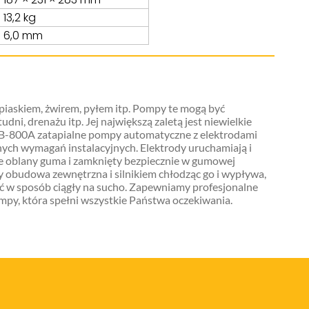
13,2 kg
6,0 mm
askiem, żwirem, pyłem itp. Pompy te mogą być
i, drenażu itp. Jej największą zaletą jest niewielkie
LB-800A zatapialne pompy automatyczne z elektrodami
nych wymagań instalacyjnych. Elektrody uruchamiają i
ie oblany guma i zamknięty bezpiecznie w gumowej
budowa zewnętrzna i silnikiem chłodząc go i wypływa,
 w sposób ciągły na sucho. Zapewniamy profesjonalne
py, która spełni wszystkie Państwa oczekiwania.