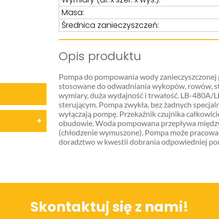
Masa:
Średnica zanieczyszczeń:
Opis produktu
Pompa do pompowania wody zanieczyszczonej pi
stosowane do odwadniania wykopów, rowów, studn
wymiary, duża wydajność i trwałość. LB-480A/
sterującym. Pompa zwykła, bez żadnych specjal
wyłączają pompę. Przekaźnik czujnika całkowic
obudowie. Woda pompowana przepływa między o
(chłodzenie wymuszone). Pompa może pracować
doradztwo w kwestii dobrania odpowiedniej pom
Skontaktuj się z nami!