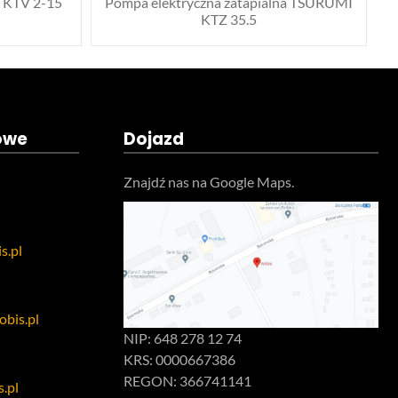
 KTV 2-15
Pompa elektryczna zatapialna TSURUMI
KTZ 35.5
owe
Dojazd
Znajdź nas na Google Maps.
s.pl
bis.pl
NIP: 648 278 12 74
KRS: 0000667386
REGON: 366741141
.pl