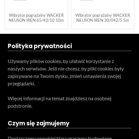
Wibrator pogrążalny WACKER
Wibrator pogrążalny WACKER
NEUSON IREN 65/42/10 10m
NEUSON IREN 30/042/5 5m
Polityka prywatności
Używamy plików cookies, by ułatwić korzystanie z
naszych serwisów. Jeśli nie chcesz, by pliki cookies były
zapisywane na Twoim dysku, zmień ustawienia swojej
przeglądarki.
Więcej informacji na temat znajdziesz na osobnej
podstronie.
Czym się zajmujemy
Dostarczamy wysokiej klasy maszyny budowlane.