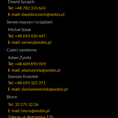
Dawid Szczęch
Tel:
+48 782 333 663
E-mail:
dawidszczech@wobis.pl
Serwis maszyn i urządzeń:
Michał Solak
Tel:
+48 693 436 447
E-mail:
serwis@wobis.pl
Części zamienne:
Adam Żymła
Tel:
+48 609 893 929
E-mail:
adamzymla@wobis.pl
Damian Kwiotek
Tel:
+48 693 325 371
E-mail:
damiankwiotek@wobis.pl
Biuro:
Tel: 32 275 32 26
E-mail: biuro@wobis.pl
Zabrze, ul. Bytomska 135