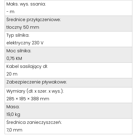
Teren całego kraju
Maks. wys. ssania:
Specjalista d/s sprzedaż maszyn i urządzeń
- m
Średnice przyłączeniowe:
Tel: 32 275 32 26 wew. 21
tłoczny 50 mm
Kom:
+48 605 910 179
Typ silnika:
E-mail:
tomaszbochenek@wobis.pl
elektryczny 230 V
Moc silnika:
0,75 KM
Kabel sasilający dł:
20 m
Zabezpieczenie pływakowe:
Wymiary (dł. x szer. x wys.):
285 × 185 × 388 mm
Masa:
19,0 kg
Średnica zanieczyszczeń:
7,0 mm