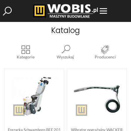
Katalog
Kategorie
Wyszukaj
Producenci
Frezarka Schwamborn BEF 201
Wibrator pogrążalny WACKER