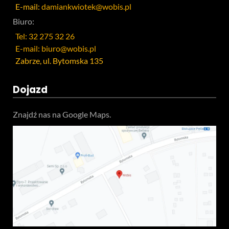
E-mail:
damiankwiotek@wobis.pl
Biuro:
Tel: 32 275 32 26
E-mail: biuro@wobis.pl
Zabrze, ul. Bytomska 135
Dojazd
Znajdź nas na Google Maps.