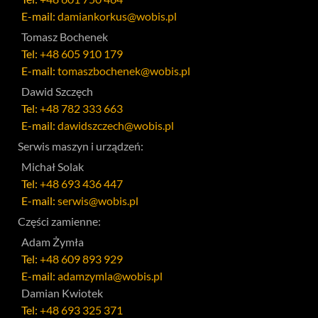
E-mail:
damiankorkus@wobis.pl
Tomasz Bochenek
Tel:
+48 605 910 179
E-mail:
tomaszbochenek@wobis.pl
Dawid Szczęch
Tel:
+48 782 333 663
E-mail:
dawidszczech@wobis.pl
Serwis maszyn i urządzeń:
Michał Solak
Tel:
+48 693 436 447
E-mail:
serwis@wobis.pl
Części zamienne:
Adam Żymła
Tel:
+48 609 893 929
E-mail:
adamzymla@wobis.pl
Damian Kwiotek
Tel:
+48 693 325 371