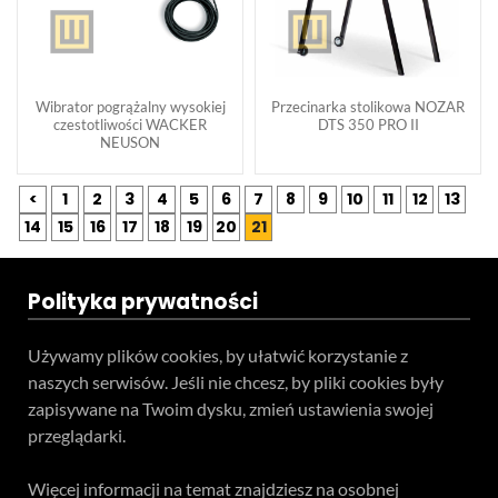
Wibrator pogrążalny wysokiej
Przecinarka stolikowa NOZAR
czestotliwości WACKER
DTS 350 PRO II
NEUSON
<
1
2
3
4
5
6
7
8
9
10
11
12
13
14
15
16
17
18
19
20
21
Polityka prywatności
Używamy plików cookies, by ułatwić korzystanie z
naszych serwisów. Jeśli nie chcesz, by pliki cookies były
zapisywane na Twoim dysku, zmień ustawienia swojej
przeglądarki.
Więcej informacji na temat znajdziesz na osobnej