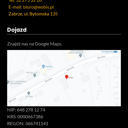
E-mail: biuro@wobis.pl
Zabrze, ul. Bytomska 135
Dojazd
Znajdź nas na Google Maps.
NIP: 648 278 12 74
KRS: 0000667386
REGON: 366741141