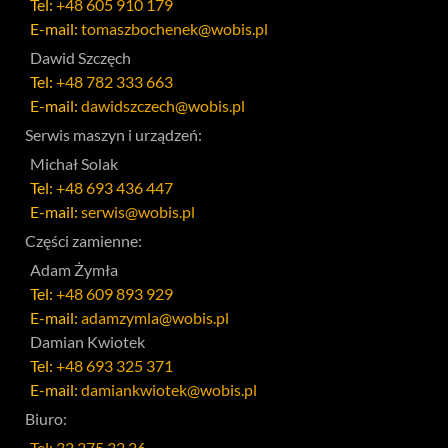
Tel:
+48 605 910 179
E-mail:
tomaszbochenek@wobis.pl
Dawid Szczęch
Tel:
+48 782 333 663
E-mail:
dawidszczech@wobis.pl
Serwis maszyn i urządzeń:
Michał Solak
Tel:
+48 693 436 447
E-mail:
serwis@wobis.pl
Części zamienne:
Adam Żymła
Tel:
+48 609 893 929
E-mail:
adamzymla@wobis.pl
Damian Kwiotek
Tel:
+48 693 325 371
E-mail:
damiankwiotek@wobis.pl
Biuro:
Tel: 32 275 32 26