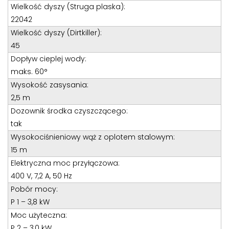
Teren całego kraju
Wielkość dyszy (Struga plaska):
Specjalista d/s sprzedaż maszyn i urządzeń
22042
Wielkość dyszy (Dirtkiller):
Tel: 32 275 32 26 wew. 21
45
Kom:
+48 605 910 179
Dopływ cieplej wody:
E-mail:
tomaszbochenek@wobis.pl
maks. 60°
Wysokość zasysania:
2,5 m
Dozownik środka czyszczącego:
tak
Wysokociśnieniowy wąż z oplotem stalowym:
15 m
Elektryczna moc przyłączowa:
400 V, 7,2 A, 50 Hz
Pobór mocy:
P 1 – 3,8 kW
Moc użyteczna:
P 2 – 3,0 kW