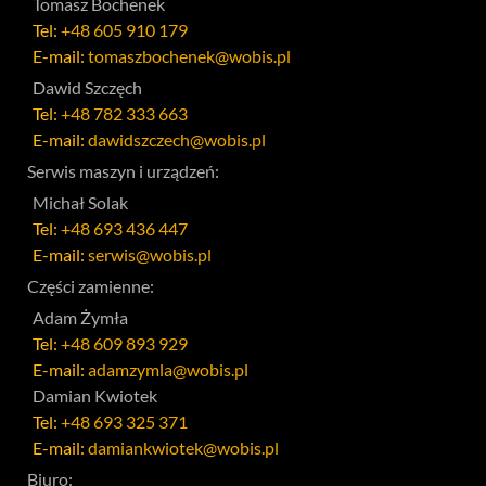
Tomasz Bochenek
Tel:
+48 605 910 179
E-mail:
tomaszbochenek@wobis.pl
Dawid Szczęch
Tel:
+48 782 333 663
E-mail:
dawidszczech@wobis.pl
Serwis maszyn i urządzeń:
Michał Solak
Tel:
+48 693 436 447
E-mail:
serwis@wobis.pl
Części zamienne:
Adam Żymła
Tel:
+48 609 893 929
E-mail:
adamzymla@wobis.pl
Damian Kwiotek
Tel:
+48 693 325 371
E-mail:
damiankwiotek@wobis.pl
Biuro: