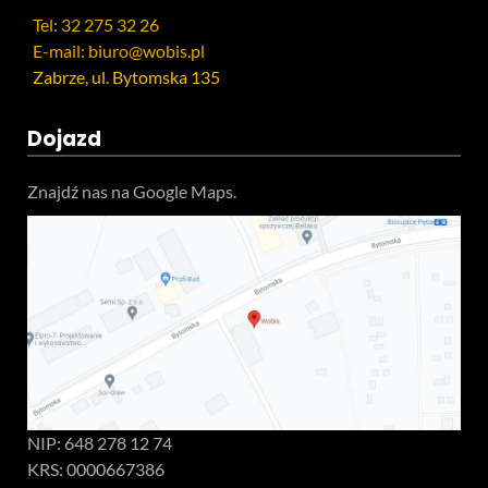
Tel: 32 275 32 26
E-mail: biuro@wobis.pl
Zabrze, ul. Bytomska 135
Dojazd
Znajdź nas na Google Maps.
NIP: 648 278 12 74
KRS: 0000667386