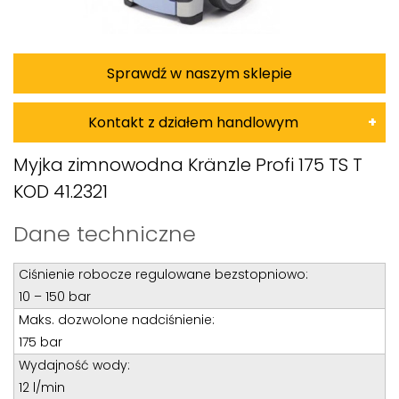
Sprawdź w naszym sklepie
Kontakt z działem handlowym
Damian Korkus
Myjka zimnowodna Kränzle Profi 175 TS T
KOD 41.2321
Teren całego kraju
Specjalista d/s sprzedaż maszyn i urządzeń
Dane techniczne
Tel: 32 275 32 26 wew. 20
Ciśnienie robocze regulowane bezstopniowo:
Kom:
+48 601 750 464
10 – 150 bar
E-mail:
damiankorkus@wobis.pl
Maks. dozwolone nadciśnienie:
175 bar
Tomasz Bochenek
Wydajność wody:
12 l/min