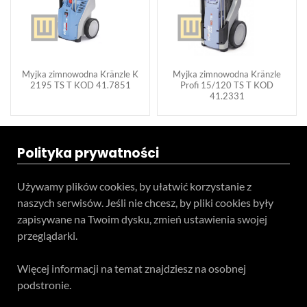
Myjka zimnowodna Kränzle K
Myjka zimnowodna Kränzle
2195 TS T KOD 41.7851
Profi 15/120 TS T KOD
41.2331
Polityka prywatności
Używamy plików cookies, by ułatwić korzystanie z
naszych serwisów. Jeśli nie chcesz, by pliki cookies były
zapisywane na Twoim dysku, zmień ustawienia swojej
przeglądarki.
Więcej informacji na temat znajdziesz na osobnej
podstronie.