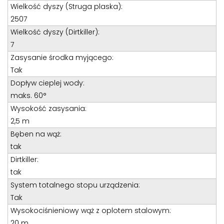
Teren całego kraju
Wielkość dyszy (Struga plaska):
Specjalista d/s sprzedaż maszyn i urządzeń
2507
Wielkość dyszy (Dirtkiller):
Tel: 32 275 32 26 wew. 21
7
Kom:
+48 605 910 179
Zasysanie środka myjącego:
E-mail:
tomaszbochenek@wobis.pl
Tak
Dopływ cieplej wody:
maks. 60°
Wysokość zasysania:
2,5 m
Bęben na wąż:
tak
Dirtkiller:
tak
System totalnego stopu urządzenia:
Tak
Wysokociśnieniowy wąż z oplotem stalowym:
20 m