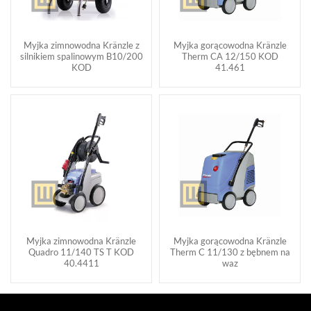
Myjka zimnowodna Kränzle z
Myjka gorącowodna Kränzle
silnikiem spalinowym B10/200
Therm CA 12/150 KOD
KOD
41.461
Myjka zimnowodna Kränzle
Myjka gorącowodna Kränzle
Quadro 11/140 TS T KOD
Therm C 11/130 z bębnem na
40.4411
waz