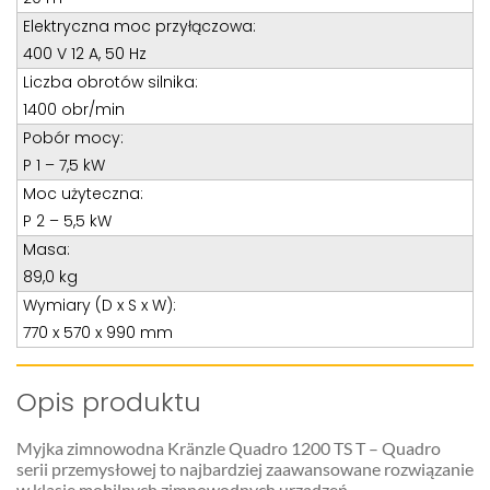
Elektryczna moc przyłączowa:
400 V 12 A, 50 Hz
Liczba obrotów silnika:
1400 obr/min
Pobór mocy:
P 1 – 7,5 kW
Moc użyteczna:
P 2 – 5,5 kW
Masa:
89,0 kg
Wymiary (D x S x W):
770 x 570 x 990 mm
Opis produktu
Myjka zimnowodna Kränzle Quadro 1200 TS T – Quadro
serii przemysłowej to najbardziej zaawansowane rozwiązanie
w klasie mobilnych zimnowodnych urządzeń