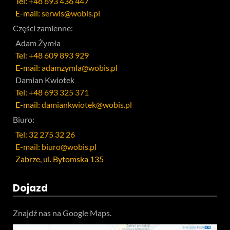
Tel:
+48 693 436 447
E-mail:
serwis@wobis.pl
Części zamienne:
Adam Żymła
Tel:
+48 609 893 929
E-mail:
adamzymla@wobis.pl
Damian Kwiotek
Tel:
+48 693 325 371
E-mail:
damiankwiotek@wobis.pl
Biuro:
Tel: 32 275 32 26
E-mail: biuro@wobis.pl
Zabrze, ul. Bytomska 135
Dojazd
Znajdź nas na Google Maps.