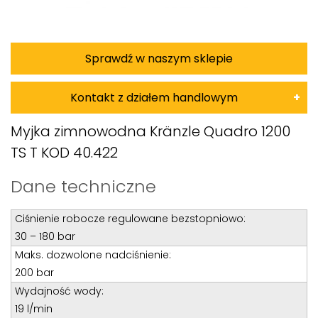
Sprawdź w naszym sklepie
Kontakt z działem handlowym
Damian Korkus
Myjka zimnowodna Kränzle Quadro 1200
TS T KOD 40.422
Teren całego kraju
Specjalista d/s sprzedaż maszyn i urządzeń
Dane techniczne
Tel: 32 275 32 26 wew. 20
Ciśnienie robocze regulowane bezstopniowo:
Kom:
+48 601 750 464
30 – 180 bar
E-mail:
damiankorkus@wobis.pl
Maks. dozwolone nadciśnienie:
200 bar
Tomasz Bochenek
Wydajność wody:
19 l/min