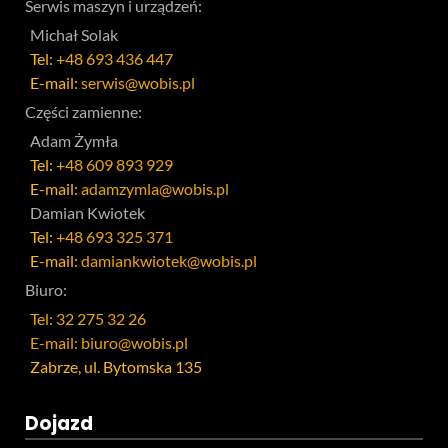
Serwis maszyn i urządzeń:
Michał Solak
Tel:
+48 693 436 447
E-mail:
serwis@wobis.pl
Części zamienne:
Adam Żymła
Tel:
+48 609 893 929
E-mail:
adamzymla@wobis.pl
Damian Kwiotek
Tel:
+48 693 325 371
E-mail:
damiankwiotek@wobis.pl
Biuro:
Tel: 32 275 32 26
E-mail: biuro@wobis.pl
Zabrze, ul. Bytomska 135
Dojazd