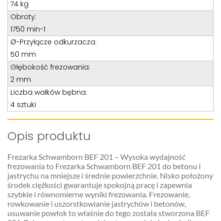
Teren całego kraju
74 kg
Obroty:
Specjalista d/s sprzedaż maszyn i urządzeń
1750 min-1
Tel: 32 275 32 26 wew. 21
Ø-Przyłącze odkurzacza:
Kom:
+48 605 910 179
50 mm
E-mail:
tomaszbochenek@wobis.pl
Głębokość frezowania:
2 mm
Liczba wałków bębna:
4 sztuki
Opis produktu
Frezarka Schwamborn BEF 201 – Wysoka wydajność
frezowania to Frezarka Schwamborn BEF 201 do betonu i
jastrychu na mniejsze i średnie powierzchnie. Nisko położony
środek ciężkości gwarantuje spokojną pracę i zapewnia
szybkie i równomierne wyniki frezowania. Frezowanie,
rowkowanie i uszorstkowianie jastrychów i betonów,
usuwanie powłok to właśnie do tego została stworzona BEF