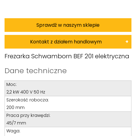
Sprawdź w naszym sklepie
Kontakt z działem handlowym
Damian Korkus
Frezarka Schwamborn BEF 201 elektryczna
Teren całego kraju
Dane techniczne
Specjalista d/s sprzedaż maszyn i urządzeń
Moc:
Tel: 32 275 32 26 wew. 20
2,2 kW 400 V 50 Hz
Kom:
+48 601 750 464
Szerokość robocza:
E-mail:
damiankorkus@wobis.pl
200 mm
Praca przy krawędzi:
45/7 mm
Tomasz Bochenek
Waga: