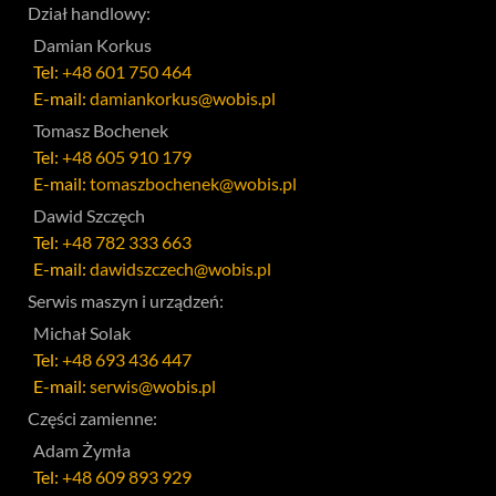
Dział handlowy:
Damian Korkus
Tel:
+48 601 750 464
E-mail:
damiankorkus@wobis.pl
Tomasz Bochenek
Tel:
+48 605 910 179
E-mail:
tomaszbochenek@wobis.pl
Dawid Szczęch
Tel:
+48 782 333 663
E-mail:
dawidszczech@wobis.pl
Serwis maszyn i urządzeń:
Michał Solak
Tel:
+48 693 436 447
E-mail:
serwis@wobis.pl
Części zamienne:
Adam Żymła
Tel:
+48 609 893 929