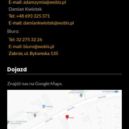
E-mail:
adamzymla@wobis.pl
Damian Kwiotek
Tel:
+48 693 325 371
E-mail:
damiankwiotek@wobis.pl
Biuro:
Tel: 32 275 32 26
E-mail: biuro@wobis.pl
Zabrze, ul. Bytomska 135
Dojazd
Znajdź nas na Google Maps.