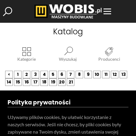
Katalog
Kategorie
Wyszukaj
Producenci
<
1
2
3
4
5
6
7
8
9
10
11
12
13
14
15
16
17
18
19
20
21
Polityka prywatności
Używamy plików cookies, by ułatwić korzystanie z
naszych serwisów. Jeśli nie chcesz, by pliki cookies były
zapisywane na Twoim dysku, zmień ustawienia swojej