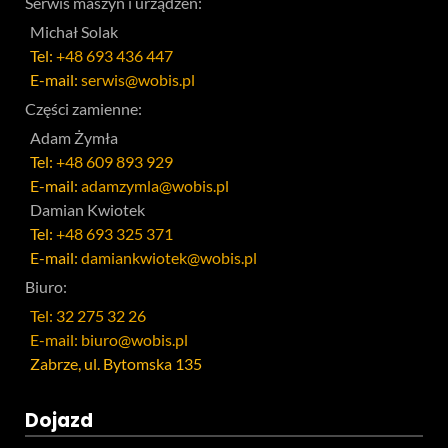
Serwis maszyn i urządzeń:
Michał Solak
Tel:
+48 693 436 447
E-mail:
serwis@wobis.pl
Części zamienne:
Adam Żymła
Tel:
+48 609 893 929
E-mail:
adamzymla@wobis.pl
Damian Kwiotek
Tel:
+48 693 325 371
E-mail:
damiankwiotek@wobis.pl
Biuro:
Tel: 32 275 32 26
E-mail: biuro@wobis.pl
Zabrze, ul. Bytomska 135
Dojazd