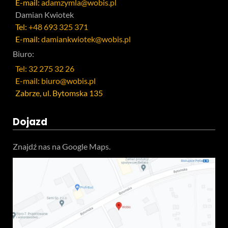
E-mail:
adamzymla@wobis.pl
Damian Kwiotek
Tel:
+48 693 325 371
E-mail:
damiankwiotek@wobis.pl
Biuro:
Tel: 32 275 32 26
E-mail: biuro@wobis.pl
Zabrze, ul. Bytomska 135
Dojazd
Znajdź nas na Google Maps.