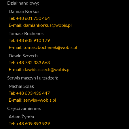
Dział handlowy:
Damian Korkus
Tel:
+48 601 750 464
E-mail:
damiankorkus@wobis.pl
Tomasz Bochenek
Tel:
+48 605 910 179
E-mail:
tomaszbochenek@wobis.pl
Dawid Szczęch
Tel:
+48 782 333 663
E-mail:
dawidszczech@wobis.pl
Serwis maszyn i urządzeń:
Michał Solak
Tel:
+48 693 436 447
E-mail:
serwis@wobis.pl
Części zamienne:
Adam Żymła
Tel:
+48 609 893 929