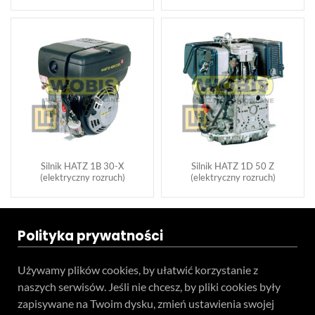
Silnik HATZ 1B 30-X
Silnik HATZ 1D 50 Z
(elektryczny rozruch)
(elektryczny rozruch)
Polityka prywatności
Używamy plików cookies, by ułatwić korzystanie z
naszych serwisów. Jeśli nie chcesz, by pliki cookies były
zapisywane na Twoim dysku, zmień ustawienia swojej