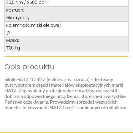
Teren całego kraju
20,0 Nm / 2500 obr-1
Rozruch:
Specjalista d/s sprzedaż maszyn i urządzeń
elektryczny
Tel: 32 275 32 26 wew. 21
Pojemność miski olejowej:
Kom:
+48 605 910 179
1,2 l
E-mail:
tomaszbochenek@wobis.pl
Masa:
77,0 kg
Opis produktu
Silnik HATZ 1D 42 Z (elektryczny rozruch) – Jesteśmy
dystrybutorem części i materiałów eksploatacyjnych marki
HATZ. Zapewniamy profesjonalne doradztwo w kwestii
dobrania odpowiedniego urządzenia, które spełni wszystkie
Państwa oczekiwania. Prowadzimy sprzedaż wszystkich
modeli silników marki HATZ i części zamiennych do silników.