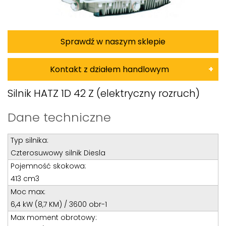
Sprawdź w naszym sklepie
Kontakt z działem handlowym
Damian Korkus
Silnik HATZ 1D 42 Z (elektryczny rozruch)
Teren całego kraju
Dane techniczne
Specjalista d/s sprzedaż maszyn i urządzeń
Typ silnika:
Tel: 32 275 32 26 wew. 20
Czterosuwowy silnik Diesla
Kom:
+48 601 750 464
Pojemność skokowa:
E-mail:
damiankorkus@wobis.pl
413 cm3
Moc max:
6,4 kW (8,7 KM) / 3600 obr-1
Tomasz Bochenek
Max moment obrotowy: