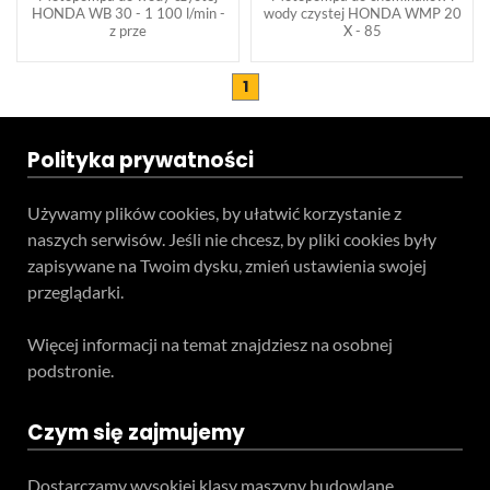
HONDA WB 30 - 1 100 l/min -
wody czystej HONDA WMP 20
z prze
X - 85
1
Polityka prywatności
Używamy plików cookies, by ułatwić korzystanie z
naszych serwisów. Jeśli nie chcesz, by pliki cookies były
zapisywane na Twoim dysku, zmień ustawienia swojej
przeglądarki.
Więcej informacji na temat znajdziesz na osobnej
podstronie.
Czym się zajmujemy
Dostarczamy wysokiej klasy maszyny budowlane.