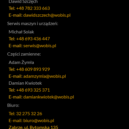
Dawid Szczęch
Tel:
+48 782 333 663
E-mail:
dawidszczech@wobis.pl
Serwis maszyn i urządzeń:
Michał Solak
Tel:
+48 693 436 447
E-mail:
serwis@wobis.pl
Części zamienne:
Adam Żymła
Tel:
+48 609 893 929
E-mail:
adamzymla@wobis.pl
Damian Kwiotek
Tel:
+48 693 325 371
E-mail:
damiankwiotek@wobis.pl
Biuro:
Tel: 32 275 32 26
E-mail: biuro@wobis.pl
Zabrze, ul. Bytomska 135