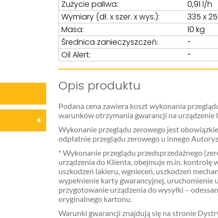
Zużycie paliwa:
0,91 l/h
Wymiary (dł. x szer. x wys.):
335 x 2
Masa:
10 kg
Średnica zanieczyszczeń:
-
Oil Alert:
-
Opis produktu
Podana cena zawiera koszt wykonania przeglądu
warunków otrzymania gwarancji na urządzenie 
Wykonanie przeglądu zerowego jest obowiązkiem
odpłatnie przeglądu zerowego u innego Autoryz
* Wykonanie przeglądu przedsprzedażnego (zer
urządzenia do Klienta, obejmuje m.in. kontrol
uszkodzeń lakieru, wgnieceń, uszkodzeń mechani
wypełnienie karty gwarancyjnej, uruchomienie u
przygotowanie urządzenia do wysyłki – odessan
oryginalnego kartonu.
Warunki gwarancji znajdują się na stronie Dyst