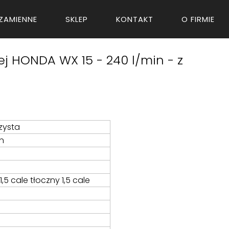
ZAMIENNE
SKLEP
KONTAKT
O FIRMIE
 HONDA WX 15 - 240 l/min - z
zysta
n
,5 cale tłoczny 1,5 cale