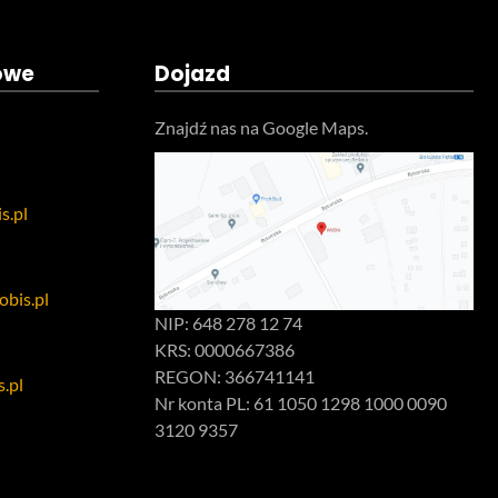
owe
Dojazd
Znajdź nas na Google Maps.
s.pl
bis.pl
NIP: 648 278 12 74
KRS: 0000667386
REGON: 366741141
.pl
Nr konta PL: 61 1050 1298 1000 0090
3120 9357