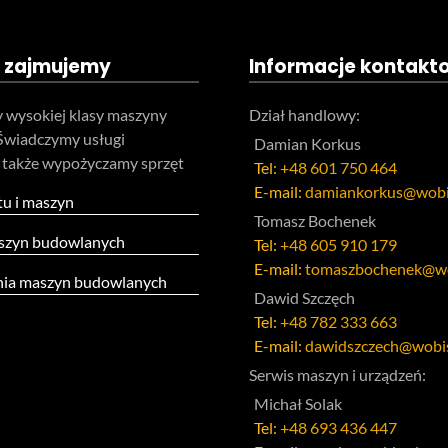
 zajmujemy
Informacje kontakt
 wysokiej klasy maszyny
Dział handlowy:
Świadczymy usługi
Damian Korkus
 także wypożyczamy sprzęt
Tel:
+48 601 750 464
E-mail:
damiankorkus@wobi
tu i maszyn
Tomasz Bochenek
szyn budowlanych
Tel:
+48 605 910 179
E-mail:
tomaszbochenek@wo
ia maszyn budowlanych
Dawid Szczęch
Tel:
+48 782 333 663
E-mail:
dawidszczech@wobis
Serwis maszyn i urządzeń:
Michał Solak
Tel:
+48 693 436 447