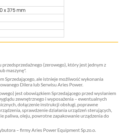
50 x 375 mm
 przedsprzedażnego (zerowego), który jest jednym z
lub maszynę*.
 Sprzedającego, ale istnieje możliwość wykonania
owanego Dilera lub Serwisu Aries Power.
owego) jest obowiązkiem Sprzedającego przed wysłaniem
ę wyglądu zewnętrznego i wyposażenia – ewentualnych
cznych, dołączenie instrukcji obsługi, poprawne
rządzenia, sprawdzenie działania urządzeń sterujących,
ie paliwa, oleju, powrotne zapakowanie urządzenia do
rybutora – firmy Aries Power Equipment Sp.zo.o.