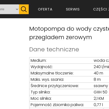
OFERTA
SERWIS
CZĘŚCI 
Motopompa do wody czystej
przegladem zerowym
Dane techniczne
Medium:
woda c
Wydajność:
240 l/mi
Maksymalne tłoczenie:
40 m
Maks. wys. ssania:
8 m
Średnice przyłączeniowe:
ssawny 1
Typ silnika:
GXH 50
Moc silnika:
2,1 KM
Pojemność zbiornika paliwa:
0,77 l