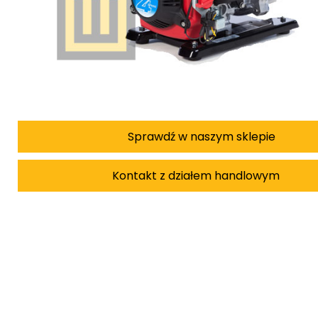
Sprawdź w naszym sklepie
Kontakt z działem handlowym
Damian Korkus
Teren całego kraju
Specjalista d/s sprzedaż maszyn i urządzeń
Tel: 32 275 32 26 wew. 20
Kom:
+48 601 750 464