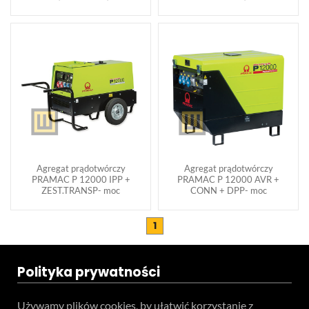
Agregat prądotwórczy
Agregat prądotwórczy
PRAMAC P 12000 IPP +
PRAMAC P 12000 AVR +
ZEST.TRANSP- moc
CONN + DPP- moc
1
Polityka prywatności
Używamy plików cookies, by ułatwić korzystanie z