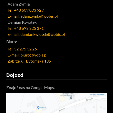
Adam Żymła
Tel:
+48 609 893 929
E-mail:
adamzymla@wobis.pl
Damian Kwiotek
Tel:
+48 693 325 371
E-mail:
damiankwiotek@wobis.pl
Biuro:
Tel: 32 275 32 26
E-mail: biuro@wobis.pl
Zabrze, ul. Bytomska 135
Dojazd
Znajdź nas na Google Maps.