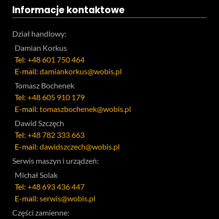
Informacje kontaktowe
Dział handlowy:
Damian Korkus
Tel:
+48 601 750 464
E-mail:
damiankorkus@wobis.pl
Tomasz Bochenek
Tel:
+48 605 910 179
E-mail:
tomaszbochenek@wobis.pl
Dawid Szczęch
Tel:
+48 782 333 663
E-mail:
dawidszczech@wobis.pl
Serwis maszyn i urządzeń:
Michał Solak
Tel:
+48 693 436 447
E-mail:
serwis@wobis.pl
Części zamienne: