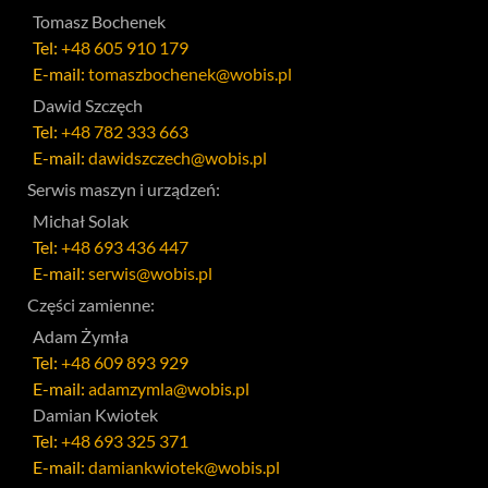
Tomasz Bochenek
Tel:
+48 605 910 179
E-mail:
tomaszbochenek@wobis.pl
Dawid Szczęch
Tel:
+48 782 333 663
E-mail:
dawidszczech@wobis.pl
Serwis maszyn i urządzeń:
Michał Solak
Tel:
+48 693 436 447
E-mail:
serwis@wobis.pl
Części zamienne:
Adam Żymła
Tel:
+48 609 893 929
E-mail:
adamzymla@wobis.pl
Damian Kwiotek
Tel:
+48 693 325 371
E-mail:
damiankwiotek@wobis.pl