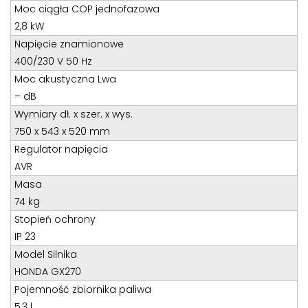
Teren całego kraju
Moc ciągła COP jednofazowa
Specjalista d/s sprzedaż maszyn i urządzeń
2,8 kW
Napięcie znamionowe
Tel: 32 275 32 26 wew. 21
400/230 V 50 Hz
Kom:
+48 605 910 179
Moc akustyczna Lwa
E-mail:
tomaszbochenek@wobis.pl
– dB
Wymiary dł. x szer. x wys.
750 x 543 x 520 mm
Regulator napięcia
AVR
Masa
74 kg
Stopień ochrony
IP 23
Model Silnika
HONDA GX270
Pojemność zbiornika paliwa
5,3 l