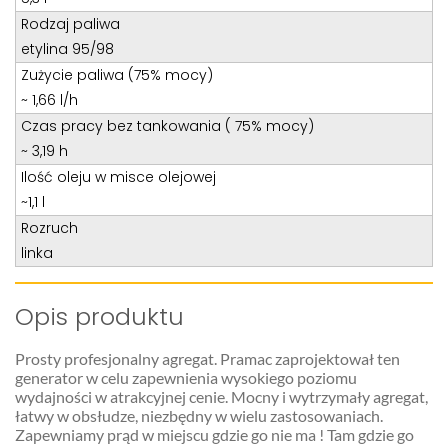
Rodzaj paliwa
etylina 95/98
Zużycie paliwa (75% mocy)
~ 1,66 l/h
Czas pracy bez tankowania ( 75% mocy)
~ 3,19 h
Ilość oleju w misce olejowej
~1,1 l
Rozruch
linka
Opis produktu
Prosty profesjonalny agregat. Pramac zaprojektował ten
generator w celu zapewnienia wysokiego poziomu
wydajności w atrakcyjnej cenie. Mocny i wytrzymały agregat,
łatwy w obsłudze, niezbędny w wielu zastosowaniach.
Zapewniamy prąd w miejscu gdzie go nie ma ! Tam gdzie go