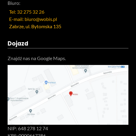
Biuro:
Tel: 32 275 32 26
E-mail: biuro@wobis.pl
Zabrze, ul. Bytomska 135
Dojazd
Znajdź nas na Google Maps.
NIP: 648 278 12 74
KRS: 0000667386