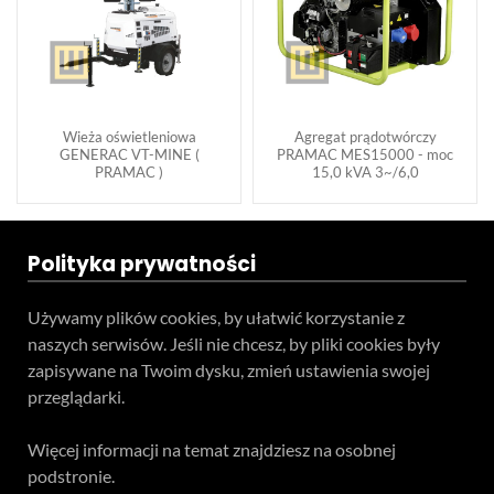
Wieża oświetleniowa
Agregat prądotwórczy
GENERAC VT-MINE (
PRAMAC MES15000 - moc
PRAMAC )
15,0 kVA 3~/6,0
Polityka prywatności
Używamy plików cookies, by ułatwić korzystanie z
naszych serwisów. Jeśli nie chcesz, by pliki cookies były
zapisywane na Twoim dysku, zmień ustawienia swojej
przeglądarki.
Więcej informacji na temat znajdziesz na osobnej
podstronie.