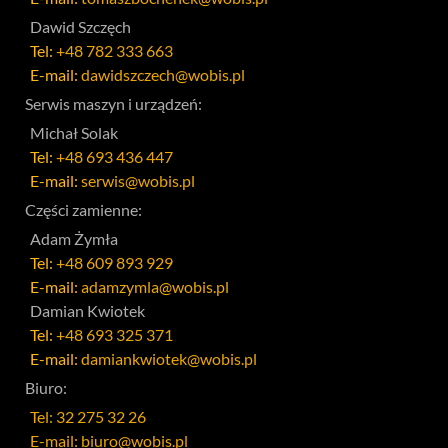
Dawid Szczęch
Tel:
+48 782 333 663
E-mail:
dawidszczech@wobis.pl
Serwis maszyn i urządzeń:
Michał Solak
Tel:
+48 693 436 447
E-mail:
serwis@wobis.pl
Części zamienne:
Adam Żymła
Tel:
+48 609 893 929
E-mail:
adamzymla@wobis.pl
Damian Kwiotek
Tel:
+48 693 325 371
E-mail:
damiankwiotek@wobis.pl
Biuro:
Tel: 32 275 32 26
E-mail: biuro@wobis.pl