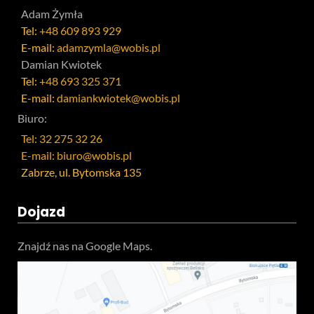
Adam Żymła
Tel:
+48 609 893 929
E-mail:
adamzymla@wobis.pl
Damian Kwiotek
Tel:
+48 693 325 371
E-mail:
damiankwiotek@wobis.pl
Biuro:
Tel: 32 275 32 26
E-mail: biuro@wobis.pl
Zabrze, ul. Bytomska 135
Dojazd
Znajdź nas na Google Maps.