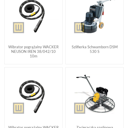
Wibrator pogrążalny WACKER
Szlifierka Schwamborn DSM
NEUSON IREN 38/042/10
530 S
10m
Wibrator pogrążalny WACKER
Zacieraczka spalinowa