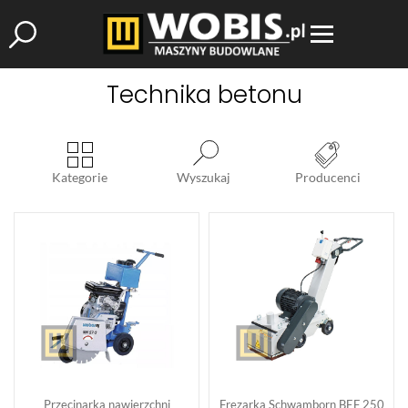
Technika betonu
Kategorie
Wyszukaj
Producenci
Przecinarka nawierzchni
Frezarka Schwamborn BEF 250