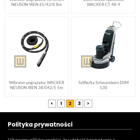
NEUSON IREN 65/42/8 8m
WACKER CT 48-9
Wibrator pogrążalny WACKER
Szlifierka Schwamborn DSM
NEUSON IREN 38/042/5 5m
530
<
1
2
3
>
Polityka prywatności
Używamy plików cookies, by ułatwić korzystanie z