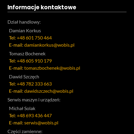
Informacje kontaktowe
Dział handlowy:
Damian Korkus
Tel:
+48 601 750 464
E-mail:
damiankorkus@wobis.pl
Tomasz Bochenek
Tel:
+48 605 910 179
E-mail:
tomaszbochenek@wobis.pl
Dawid Szczęch
Tel:
+48 782 333 663
E-mail:
dawidszczech@wobis.pl
Serwis maszyn i urządzeń:
Michał Solak
Tel:
+48 693 436 447
E-mail:
serwis@wobis.pl
Części zamienne: