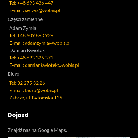
Tel:
+48 693 436 447
E-mail:
serwis@wobis.pl
Części zamienne:
Adam Żymła
Tel:
+48 609 893 929
E-mail:
adamzymla@wobis.pl
Damian Kwiotek
Tel:
+48 693 325 371
E-mail:
damiankwiotek@wobis.pl
Biuro:
Tel: 32 275 32 26
E-mail: biuro@wobis.pl
Zabrze, ul. Bytomska 135
Dojazd
Znajdź nas na Google Maps.