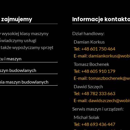
 zajmujemy
Informacje kontakt
 wysokiej klasy maszyny
Dział handlowy:
Świadczymy usługi
Damian Korkus
 także wypożyczamy sprzęt
Tel:
+48 601 750 464
E-mail:
damiankorkus@wobi
tu i maszyn
Tomasz Bochenek
szyn budowlanych
Tel:
+48 605 910 179
E-mail:
tomaszbochenek@wo
ia maszyn budowlanych
Dawid Szczęch
Tel:
+48 782 333 663
E-mail:
dawidszczech@wobis
Serwis maszyn i urządzeń:
Michał Solak
Tel:
+48 693 436 447