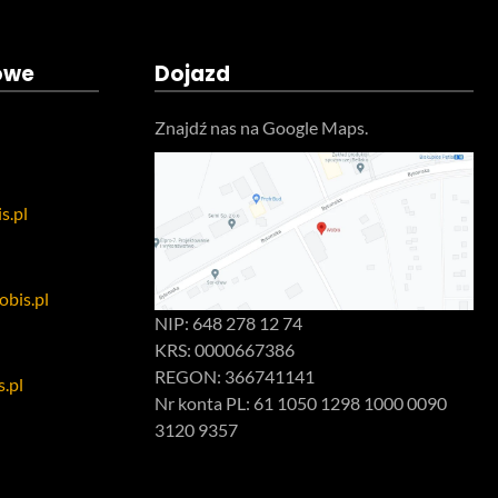
owe
Dojazd
Znajdź nas na Google Maps.
s.pl
bis.pl
NIP: 648 278 12 74
KRS: 0000667386
REGON: 366741141
.pl
Nr konta PL: 61 1050 1298 1000 0090
3120 9357