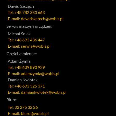
Dawid Szczęch
Tel:
+48 782 333 663
E-mail:
dawidszczech@wobis.pl
Serwis maszyn i urządzeń:
Michał Solak
Tel:
+48 693 436 447
E-mail:
serwis@wobis.pl
Części zamienne:
Adam Żymła
Tel:
+48 609 893 929
E-mail:
adamzymla@wobis.pl
Damian Kwiotek
Tel:
+48 693 325 371
E-mail:
damiankwiotek@wobis.pl
Biuro:
Tel: 32 275 32 26
E-mail: biuro@wobis.pl