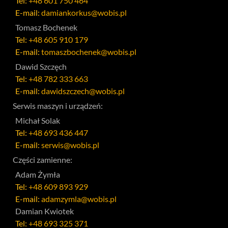
Tel:
+48 601 750 464
E-mail:
damiankorkus@wobis.pl
Tomasz Bochenek
Tel:
+48 605 910 179
E-mail:
tomaszbochenek@wobis.pl
Dawid Szczęch
Tel:
+48 782 333 663
E-mail:
dawidszczech@wobis.pl
Serwis maszyn i urządzeń:
Michał Solak
Tel:
+48 693 436 447
E-mail:
serwis@wobis.pl
Części zamienne:
Adam Żymła
Tel:
+48 609 893 929
E-mail:
adamzymla@wobis.pl
Damian Kwiotek
Tel:
+48 693 325 371