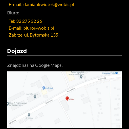
E-mail:
damiankwiotek@wobis.pl
Biuro:
Tel: 32 275 32 26
E-mail: biuro@wobis.pl
Zabrze, ul. Bytomska 135
Dojazd
Znajdź nas na Google Maps.