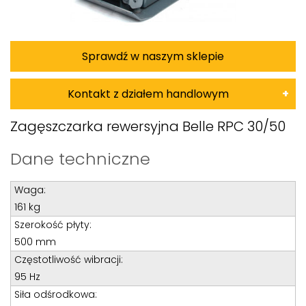
Sprawdź w naszym sklepie
Kontakt z działem handlowym
Damian Korkus
Zagęszczarka rewersyjna Belle RPC 30/50
Teren całego kraju
Dane techniczne
Specjalista d/s sprzedaż maszyn i urządzeń
Waga:
Tel: 32 275 32 26 wew. 20
161 kg
Kom:
+48 601 750 464
Szerokość płyty:
E-mail:
damiankorkus@wobis.pl
500 mm
Częstotliwość wibracji:
95 Hz
Tomasz Bochenek
Siła odśrodkowa: