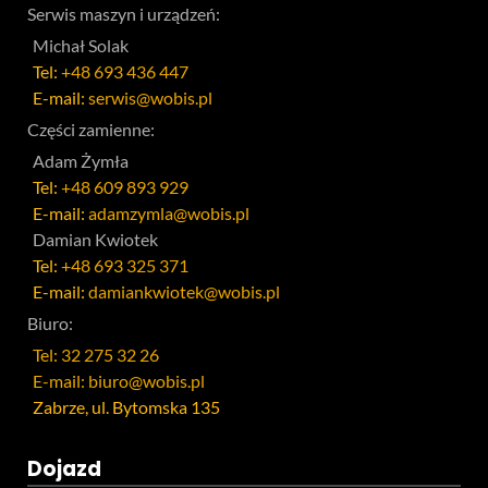
Serwis maszyn i urządzeń:
Michał Solak
Tel:
+48 693 436 447
E-mail:
serwis@wobis.pl
Części zamienne:
Adam Żymła
Tel:
+48 609 893 929
E-mail:
adamzymla@wobis.pl
Damian Kwiotek
Tel:
+48 693 325 371
E-mail:
damiankwiotek@wobis.pl
Biuro:
Tel: 32 275 32 26
E-mail: biuro@wobis.pl
Zabrze, ul. Bytomska 135
Dojazd