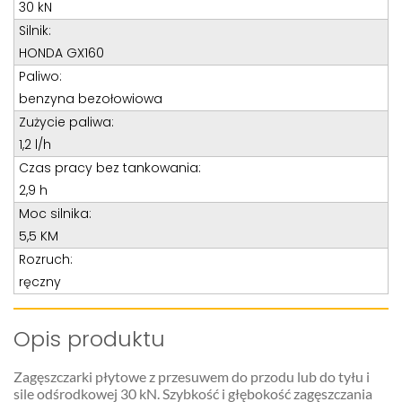
Teren całego kraju
30 kN
Silnik:
Specjalista d/s sprzedaż maszyn i urządzeń
HONDA GX160
Tel: 32 275 32 26 wew. 21
Paliwo:
Kom:
+48 605 910 179
benzyna bezołowiowa
E-mail:
tomaszbochenek@wobis.pl
Zużycie paliwa:
1,2 l/h
Czas pracy bez tankowania:
2,9 h
Moc silnika:
5,5 KM
Rozruch:
ręczny
Opis produktu
Zagęszczarki płytowe z przesuwem do przodu lub do tyłu i
sile odśrodkowej 30 kN. Szybkość i głębokość zagęszczania