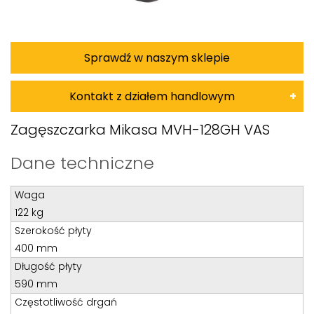
Sprawdź w naszym sklepie
Kontakt z działem handlowym
Damian Korkus
Zagęszczarka Mikasa MVH-128GH VAS
Teren całego kraju
Dane techniczne
Specjalista d/s sprzedaż maszyn i urządzeń
Waga
Tel: 32 275 32 26 wew. 20
122 kg
Kom:
+48 601 750 464
Szerokość płyty
E-mail:
damiankorkus@wobis.pl
400 mm
Długość płyty
590 mm
Tomasz Bochenek
Częstotliwość drgań