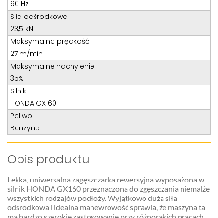
Teren całego kraju
90 Hz
Siła odśrodkowa
Specjalista d/s sprzedaż maszyn i urządzeń
23,5 kN
Tel: 32 275 32 26 wew. 21
Maksymalna prędkość
Kom:
+48 605 910 179
27 m/min
E-mail:
tomaszbochenek@wobis.pl
Maksymalne nachylenie
35%
Silnik
HONDA GX160
Paliwo
Benzyna
Opis produktu
Lekka, uniwersalna zagęszczarka rewersyjna wyposażona w
silnik HONDA GX160 przeznaczona do zgęszczania niemalże
wszystkich rodzajów podłoży. Wyjątkowo duża siła
odśrodkowa i idealna manewrowość sprawia, że maszyna ta
ma bardzo szerokie zastosowanie przy różnorakich pracach