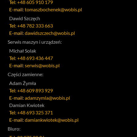
Tel:
+48 605 910 179
E-mail:
tomaszbochenek@wobis.pl
Dawid Szczęch
Tel:
+48 782 333 663
E-mail:
dawidszczech@wobis.pl
Serwis maszyn i urządzeń:
Michał Solak
Tel:
+48 693 436 447
E-mail:
serwis@wobis.pl
Części zamienne:
Adam Żymła
Tel:
+48 609 893 929
E-mail:
adamzymla@wobis.pl
Damian Kwiotek
Tel:
+48 693 325 371
E-mail:
damiankwiotek@wobis.pl
Biuro: