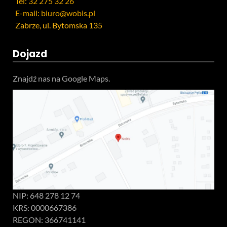
Tel: 32 275 32 26
E-mail: biuro@wobis.pl
Zabrze, ul. Bytomska 135
Dojazd
Znajdź nas na Google Maps.
NIP: 648 278 12 74
KRS: 0000667386
REGON: 366741141