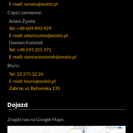
E-mail:
serwis@wobis.pl
Części zamienne:
Adam Żymła
Tel:
+48 609 893 929
E-mail:
adamzymla@wobis.pl
Damian Kwiotek
Tel:
+48 693 325 371
E-mail:
damiankwiotek@wobis.pl
Biuro:
Tel: 32 275 32 26
E-mail: biuro@wobis.pl
Zabrze, ul. Bytomska 135
Dojazd
Znajdź nas na Google Maps.