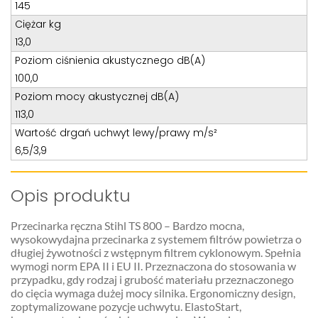
Teren całego kraju
145
Ciężar kg
Specjalista d/s sprzedaż maszyn i urządzeń
13,0
Tel: 32 275 32 26 wew. 21
Poziom ciśnienia akustycznego dB(A)
Kom:
+48 605 910 179
100,0
E-mail:
tomaszbochenek@wobis.pl
Poziom mocy akustycznej dB(A)
113,0
Wartość drgań uchwyt lewy/prawy m/s²
6,5/3,9
Opis produktu
Przecinarka ręczna Stihl TS 800 – Bardzo mocna,
wysokowydajna przecinarka z systemem filtrów powietrza o
długiej żywotności z wstępnym filtrem cyklonowym. Spełnia
wymogi norm EPA II i EU II. Przeznaczona do stosowania w
przypadku, gdy rodzaj i grubość materiału przeznaczonego
do cięcia wymaga dużej mocy silnika. Ergonomiczny design,
zoptymalizowane pozycje uchwytu. ElastoStart,