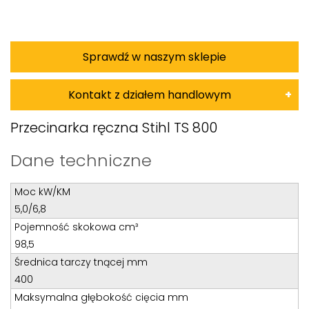
Sprawdź w naszym sklepie
Kontakt z działem handlowym
Damian Korkus
Przecinarka ręczna Stihl TS 800
Teren całego kraju
Dane techniczne
Specjalista d/s sprzedaż maszyn i urządzeń
Moc kW/KM
Tel: 32 275 32 26 wew. 20
5,0/6,8
Kom:
+48 601 750 464
Pojemność skokowa cm³
E-mail:
damiankorkus@wobis.pl
98,5
Średnica tarczy tnącej mm
400
Tomasz Bochenek
Maksymalna głębokość cięcia mm