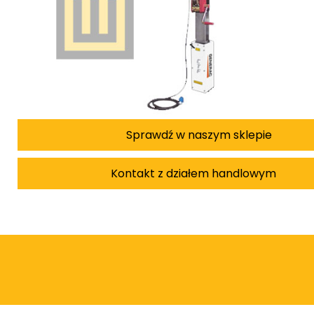
Sprawdź w naszym sklepie
Kontakt z działem handlowym
Damian Korkus
Teren całego kraju
Specjalista d/s sprzedaż maszyn i urządzeń
Tel: 32 275 32 26 wew. 20
Kom:
+48 601 750 464