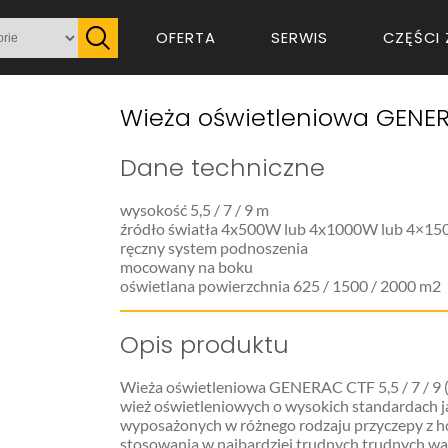
OFERTA
SERWIS
CZĘŚCI 
Wieża oświetleniowa GENERA
Dane techniczne
wysokość 5,5 / 7 / 9 m
źródło światła 4x500W lub 4x1000W lub 4×15
ręczny system podnoszenia
mocowany na boku
oświetlana powierzchnia 625 / 1500 / 2000 m2
Opis produktu
Wieża oświetleniowa GENERAC CTF 5,5 / 7 / 9
wież oświetleniowych o wysokich standardach jak
wyposażonych w różnego rodzaju przyczepy z h
stosowania w najbardziej trudnych trudnych w