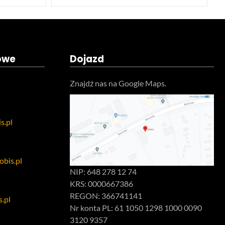
owe
Dojazd
Znajdź nas na Google Maps.
s.pl
bis.pl
NIP: 648 278 12 74
KRS: 0000667386
REGON: 366741141
.pl
Nr konta PL: 61 1050 1298 1000 0090
3120 9357