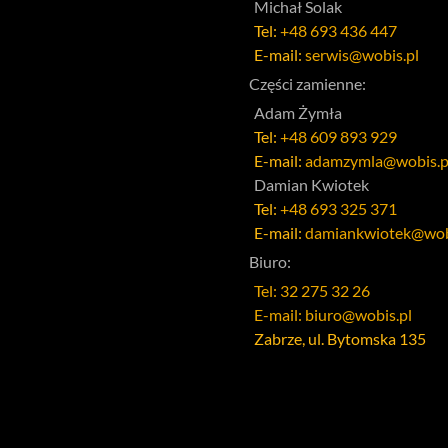
Michał Solak
Tel:
+48 693 436 447
E-mail:
serwis@wobis.pl
Części zamienne:
Adam Żymła
Tel:
+48 609 893 929
E-mail:
adamzymla@wobis.p
Damian Kwiotek
Tel:
+48 693 325 371
E-mail:
damiankwiotek@wob
Biuro:
Tel: 32 275 32 26
E-mail: biuro@wobis.pl
Zabrze, ul. Bytomska 135