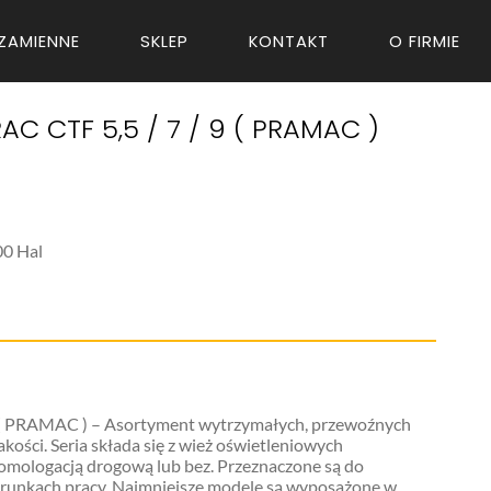
ZAMIENNE
SKLEP
KONTAKT
O FIRMIE
C CTF 5,5 / 7 / 9 ( PRAMAC )
00 Hal
 ( PRAMAC ) – Asortyment wytrzymałych, przewoźnych
ości. Seria składa się z wież oświetleniowych
omologacją drogową lub bez. Przeznaczone są do
arunkach pracy. Najmniejsze modele są wyposażone w