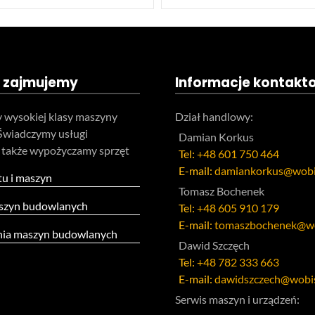
 zajmujemy
Informacje kontakt
 wysokiej klasy maszyny
Dział handlowy:
Świadczymy usługi
Damian Korkus
 także wypożyczamy sprzęt
Tel:
+48 601 750 464
E-mail:
damiankorkus@wobi
tu i maszyn
Tomasz Bochenek
szyn budowlanych
Tel:
+48 605 910 179
E-mail:
tomaszbochenek@wo
ia maszyn budowlanych
Dawid Szczęch
Tel:
+48 782 333 663
E-mail:
dawidszczech@wobis
Serwis maszyn i urządzeń: