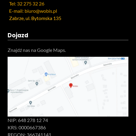
Tel: 32 275 32 26
E-mail: biuro@wobis.pl
Zabrze, ul. Bytomska 135
Dojazd
Znajdź nas na Google Maps.
NIP: 648 278 12 74
KRS: 0000667386
REGON: 366741141