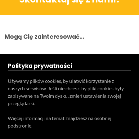
Teren całego kraju
Specjalista d/s sprzedaż maszyn i urządzeń
Tel: 32 275 32 26 wew. 21
Mogą Cię zainteresować...
Kom:
+48 605 910 179
E-mail:
tomaszbochenek@wobis.pl
Polityka prywatności
Używamy plików cookies, by ułatwić korzystanie z
naszych serwisów. Jeśli nie chcesz, by pliki cookies były
zapisywane na Twoim dysku, zmień ustawienia swojej
przeglądarki.
Więcej informacji na temat znajdziesz na osobnej
podstronie.