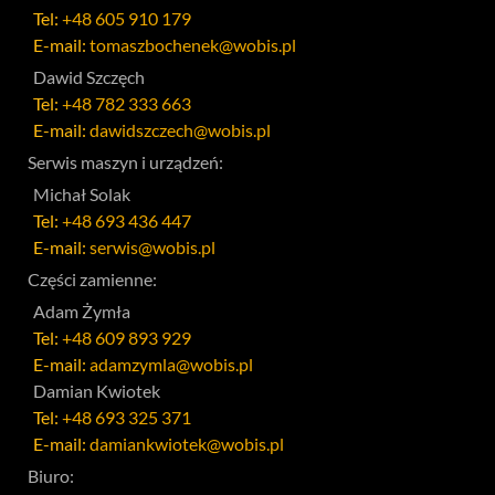
Tel:
+48 605 910 179
E-mail:
tomaszbochenek@wobis.pl
Dawid Szczęch
Tel:
+48 782 333 663
E-mail:
dawidszczech@wobis.pl
Serwis maszyn i urządzeń:
Michał Solak
Tel:
+48 693 436 447
E-mail:
serwis@wobis.pl
Części zamienne:
Adam Żymła
Tel:
+48 609 893 929
E-mail:
adamzymla@wobis.pl
Damian Kwiotek
Tel:
+48 693 325 371
E-mail:
damiankwiotek@wobis.pl
Biuro: