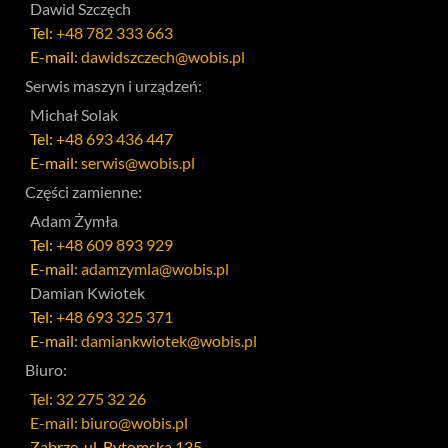
Dawid Szczęch
Tel:
+48 782 333 663
E-mail:
dawidszczech@wobis.pl
Serwis maszyn i urządzeń:
Michał Solak
Tel:
+48 693 436 447
E-mail:
serwis@wobis.pl
Części zamienne:
Adam Żymła
Tel:
+48 609 893 929
E-mail:
adamzymla@wobis.pl
Damian Kwiotek
Tel:
+48 693 325 371
E-mail:
damiankwiotek@wobis.pl
Biuro:
Tel: 32 275 32 26
E-mail: biuro@wobis.pl
Zabrze, ul. Bytomska 135