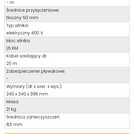
Teren całego kraju
- m
Średnice przyłączeniowe:
Specjalista d/s sprzedaż maszyn i urządzeń
tłoczny 50 mm
Tel: 32 275 32 26 wew. 21
Typ silnika:
Kom:
+48 605 910 179
elektryczny 400 V
E-mail:
tomaszbochenek@wobis.pl
Moc silnika:
1,5 KM
Kabel sasilający dł:
20 m
Zabezpieczenie pływakowe:
-
Wymiary (dł. x szer. x wys.):
240 x 240 x 396 mm
Masa:
21 kg
Średnica zanieczyszczeń:
8,5 mm