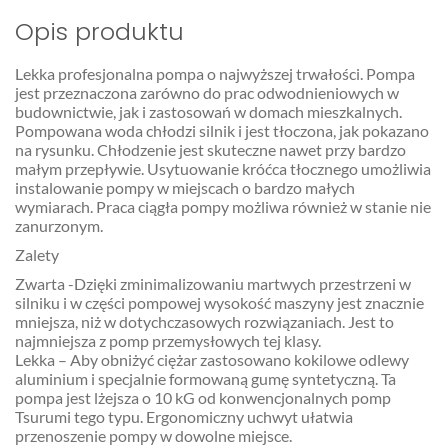
Opis produktu
Lekka profesjonalna pompa o najwyższej trwałości. Pompa
jest przeznaczona zarówno do prac odwodnieniowych w
budownictwie, jak i zastosowań w domach mieszkalnych.
Pompowana woda chłodzi silnik i jest tłoczona, jak pokazano
na rysunku. Chłodzenie jest skuteczne nawet przy bardzo
małym przepływie. Usytuowanie króćca tłocznego umożliwia
instalowanie pompy w miejscach o bardzo małych
wymiarach. Praca ciągła pompy możliwa również w stanie nie
zanurzonym.
Zalety
Zwarta -Dzięki zminimalizowaniu martwych przestrzeni w
silniku i w części pompowej wysokość maszyny jest znacznie
mniejsza, niż w dotychczasowych rozwiązaniach. Jest to
najmniejsza z pomp przemysłowych tej klasy.
Lekka – Aby obniżyć ciężar zastosowano kokilowe odlewy
aluminium i specjalnie formowaną gumę syntetyczną. Ta
pompa jest lżejsza o 10 kG od konwencjonalnych pomp
Tsurumi tego typu. Ergonomiczny uchwyt ułatwia
przenoszenie pompy w dowolne miejsce.