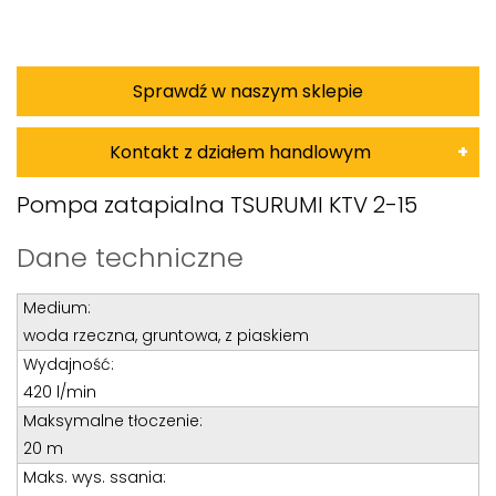
Sprawdź w naszym sklepie
Kontakt z działem handlowym
Damian Korkus
Pompa zatapialna TSURUMI KTV 2-15
Teren całego kraju
Dane techniczne
Specjalista d/s sprzedaż maszyn i urządzeń
Medium:
Tel: 32 275 32 26 wew. 20
woda rzeczna, gruntowa, z piaskiem
Kom:
+48 601 750 464
Wydajność:
E-mail:
damiankorkus@wobis.pl
420 l/min
Maksymalne tłoczenie:
20 m
Tomasz Bochenek
Maks. wys. ssania: