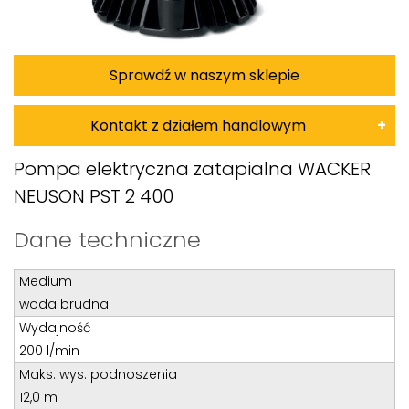
Sprawdź w naszym sklepie
Kontakt z działem handlowym
Damian Korkus
Pompa elektryczna zatapialna WACKER
NEUSON PST 2 400
Teren całego kraju
Specjalista d/s sprzedaż maszyn i urządzeń
Dane techniczne
Tel: 32 275 32 26 wew. 20
Medium
Kom:
+48 601 750 464
woda brudna
E-mail:
damiankorkus@wobis.pl
Wydajność
200 l/min
Tomasz Bochenek
Maks. wys. podnoszenia
12,0 m