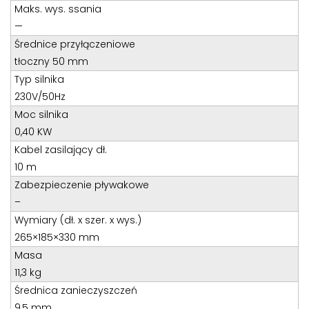
Teren całego kraju
Maks. wys. ssania
Specjalista d/s sprzedaż maszyn i urządzeń
—
Średnice przyłączeniowe
Tel: 32 275 32 26 wew. 21
tłoczny 50 mm
Kom:
+48 605 910 179
Typ silnika
E-mail:
tomaszbochenek@wobis.pl
230V/50Hz
Moc silnika
0,40 KW
Kabel zasilający dł.
10 m
Zabezpieczenie pływakowe
–
Wymiary (dł. x szer. x wys.)
265×185×330 mm
Masa
11,3 kg
Średnica zanieczyszczeń
9,5 mm