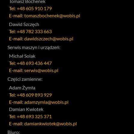
Tomasz Bochenek
Tel:
+48 605 910 179
E-mail:
tomaszbochenek@wobis.pl
Dawid Szczęch
Tel:
+48 782 333 663
E-mail:
dawidszczech@wobis.pl
Serwis maszyn i urządzeń:
Michał Solak
Tel:
+48 693 436 447
E-mail:
serwis@wobis.pl
Części zamienne:
Adam Żymła
Tel:
+48 609 893 929
E-mail:
adamzymla@wobis.pl
Damian Kwiotek
Tel:
+48 693 325 371
E-mail:
damiankwiotek@wobis.pl
Biuro: