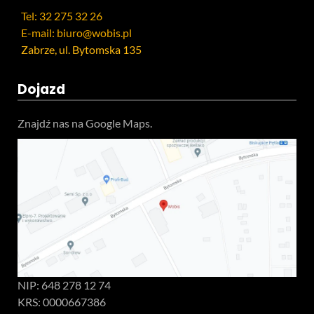
Tel: 32 275 32 26
E-mail: biuro@wobis.pl
Zabrze, ul. Bytomska 135
Dojazd
Znajdź nas na Google Maps.
NIP: 648 278 12 74
KRS: 0000667386