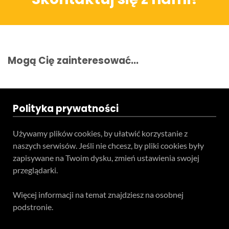
Teren całego kraju
Specjalista d/s sprzedaż maszyn i urządzeń
Tel: 32 275 32 26 wew. 21
Mogą Cię zainteresować...
Kom:
+48 605 910 179
E-mail:
tomaszbochenek@wobis.pl
Polityka prywatności
Używamy plików cookies, by ułatwić korzystanie z
naszych serwisów. Jeśli nie chcesz, by pliki cookies były
zapisywane na Twoim dysku, zmień ustawienia swojej
przeglądarki.
Więcej informacji na temat znajdziesz na osobnej
podstronie.