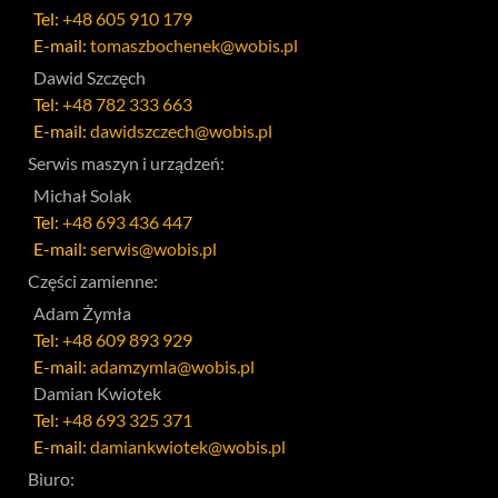
Tel:
+48 605 910 179
E-mail:
tomaszbochenek@wobis.pl
Dawid Szczęch
Tel:
+48 782 333 663
E-mail:
dawidszczech@wobis.pl
Serwis maszyn i urządzeń:
Michał Solak
Tel:
+48 693 436 447
E-mail:
serwis@wobis.pl
Części zamienne:
Adam Żymła
Tel:
+48 609 893 929
E-mail:
adamzymla@wobis.pl
Damian Kwiotek
Tel:
+48 693 325 371
E-mail:
damiankwiotek@wobis.pl
Biuro: