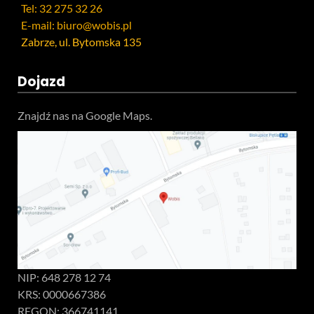
Tel: 32 275 32 26
E-mail: biuro@wobis.pl
Zabrze, ul. Bytomska 135
Dojazd
Znajdź nas na Google Maps.
NIP: 648 278 12 74
KRS: 0000667386
REGON: 366741141