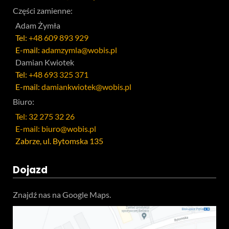
Części zamienne:
Adam Żymła
Tel:
+48 609 893 929
E-mail:
adamzymla@wobis.pl
Damian Kwiotek
Tel:
+48 693 325 371
E-mail:
damiankwiotek@wobis.pl
Biuro:
Tel: 32 275 32 26
E-mail: biuro@wobis.pl
Zabrze, ul. Bytomska 135
Dojazd
Znajdź nas na Google Maps.