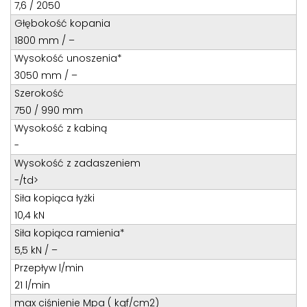
Teren całego kraju
7,6 / 2050
Głębokość kopania
Specjalista d/s sprzedaż maszyn i urządzeń
1800 mm / –
Tel: 32 275 32 26 wew. 21
Wysokość unoszenia*
Kom:
+48 605 910 179
3050 mm / –
E-mail:
tomaszbochenek@wobis.pl
Szerokość
750 / 990 mm
Wysokość z kabiną
-
Wysokość z zadaszeniem
-/td>
Siła kopiąca łyżki
10,4 kN
Siła kopiąca ramienia*
5,5 kN / –
Przepływ l/min
21 l/min
max ciśnienie Mpa ( kgf/cm2)