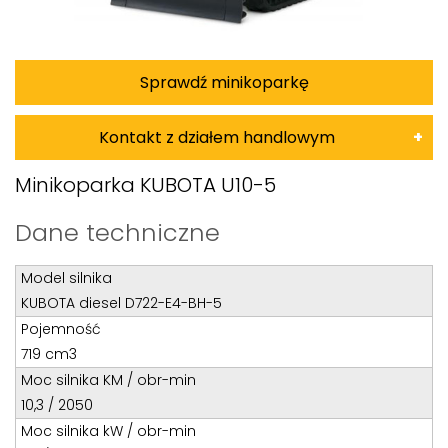
Sprawdź minikoparkę
Kontakt z działem handlowym
Damian Korkus
Minikoparka KUBOTA U10-5
Teren całego kraju
Dane techniczne
Specjalista d/s sprzedaż maszyn i urządzeń
Model silnika
Tel: 32 275 32 26 wew. 20
KUBOTA diesel D722-E4-BH-5
Kom:
+48 601 750 464
Pojemność
E-mail:
damiankorkus@wobis.pl
719 cm3
Moc silnika KM / obr-min
10,3 / 2050
Tomasz Bochenek
Moc silnika kW / obr-min