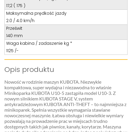
17,2 ( 175 )
Maksymalna prędkość jazdy
2.0 / 4.0 km/h
Prześwit
140 mm
Waga kabina / zadaszenie kg *
1125 /-
Opis produktu
Nowość w rodzinie maszyn KUBOTA. Niezwykle
kompaktowa, super wydajna i niezawodna to właśnie
Minikoparka KUBOTA U10-5 zastąpiła model U10-3. Z
nowym silnikiem KUBOTA STAGE V, system
antykradzieżowym KUBOTA ANTI-THEFT – to najmniejsza z
minikoparek. Spełnia wszystkie wymagania stawiane
nowoczesnej maszynie. Łatwa obsługa i niewielkie wymiary
pozwalają na prowadzenie prac w miejscach trudno
dostępnych takich jak piwnice, kanały, korytarze. Maszyna