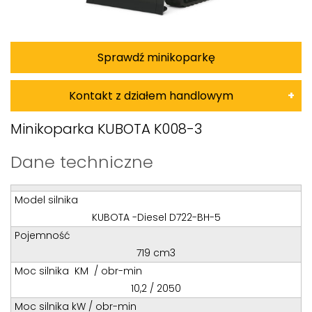
Sprawdź minikoparkę
Kontakt z działem handlowym
Damian Korkus
Minikoparka KUBOTA K008-3
Teren całego kraju
Dane techniczne
Specjalista d/s sprzedaż maszyn i urządzeń
Tel: 32 275 32 26 wew. 20
Model silnika
Kom:
+48 601 750 464
KUBOTA -Diesel D722-BH-5
Pojemność
E-mail:
damiankorkus@wobis.pl
719 cm3
Moc silnika KM / obr-min
Tomasz Bochenek
10,2 / 2050
Moc silnika kW / obr-min