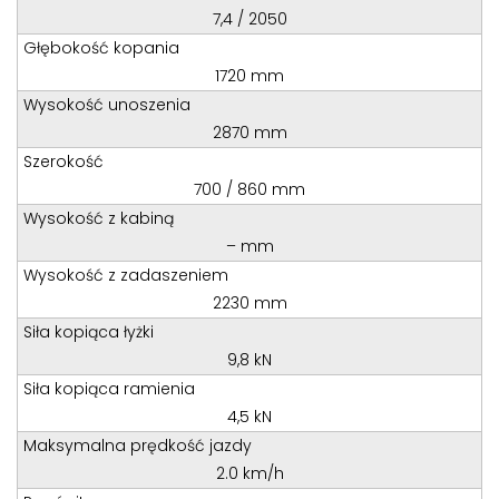
Teren całego kraju
7,4 / 2050
Specjalista d/s sprzedaż maszyn i urządzeń
Głębokość kopania
Tel: 32 275 32 26 wew. 21
1720 mm
Wysokość unoszenia
Kom:
+48 605 910 179
2870 mm
E-mail:
tomaszbochenek@wobis.pl
Szerokość
700 / 860 mm
Wysokość z kabiną
– mm
Wysokość z zadaszeniem
2230 mm
Siła kopiąca łyżki
9,8 kN
Siła kopiąca ramienia
4,5 kN
Maksymalna prędkość jazdy
2.0 km/h