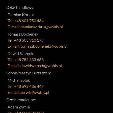
Dział handlowy:
Damian Korkus
Tel:
+48 601 750 464
E-mail:
damiankorkus@wobis.pl
Tomasz Bochenek
Tel:
+48 605 910 179
E-mail:
tomaszbochenek@wobis.pl
Dawid Szczęch
Tel:
+48 782 333 663
E-mail:
dawidszczech@wobis.pl
Serwis maszyn i urządzeń:
Michał Solak
Tel:
+48 693 436 447
E-mail:
serwis@wobis.pl
Części zamienne:
Adam Żymła
Tel:
+48 609 893 929