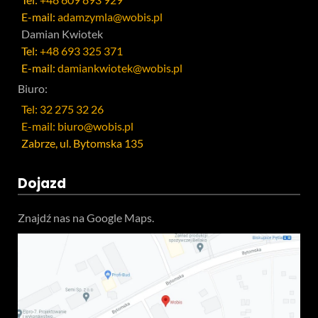
E-mail:
adamzymla@wobis.pl
Damian Kwiotek
Tel:
+48 693 325 371
E-mail:
damiankwiotek@wobis.pl
Biuro:
Tel: 32 275 32 26
E-mail: biuro@wobis.pl
Zabrze, ul. Bytomska 135
Dojazd
Znajdź nas na Google Maps.