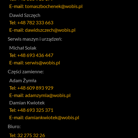
E-mail:
tomaszbochenek@wobis.pl
Dawid Szczęch
Tel:
+48 782 333 663
E-mail:
dawidszczech@wobis.pl
Serwis maszyn i urządzeń:
Michał Solak
Tel:
+48 693 436 447
E-mail:
serwis@wobis.pl
Części zamienne:
Adam Żymła
Tel:
+48 609 893 929
E-mail:
adamzymla@wobis.pl
Damian Kwiotek
Tel:
+48 693 325 371
E-mail:
damiankwiotek@wobis.pl
Biuro:
Tel: 32 275 32 26