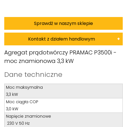
Sprawdź w naszym sklepie
Kontakt z działem handlowym
Damian Korkus
Agregat prądotwórczy PRAMAC P3500i -
moc znamionowa 3,3 kW
Teren całego kraju
Specjalista d/s sprzedaż maszyn i urządzeń
Dane techniczne
Tel: 32 275 32 26 wew. 20
Moc maksymalna
Kom:
+48 601 750 464
3,3 kW
E-mail:
damiankorkus@wobis.pl
Moc ciągła COP
3,0 kW
Tomasz Bochenek
Napięcie znamionowe
230 V 50 Hz