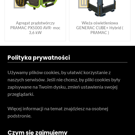
Agregat prądotwórczy
Wieża oświetleniowa
PRAMAC PX5000 AVR- moc
GENERAC CUBE+ Hybrid (
3,6 kW
PRAMAC )
Polityka prywatności
Używamy plików cookies, by ułatwić korzystanie z
naszych serwisów. Jeśli nie chcesz, by pliki cookies były
zapisywane na Twoim dysku, zmień ustawienia swojej
przeglądarki.
Więcej informacji na temat znajdziesz na osobnej
podstronie.
Czym się zajmujemy