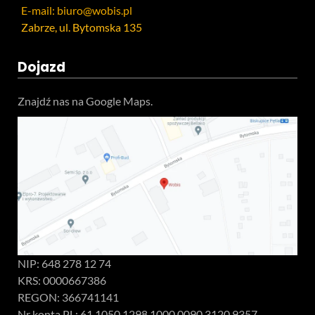
E-mail: biuro@wobis.pl
Zabrze, ul. Bytomska 135
Dojazd
Znajdź nas na Google Maps.
NIP: 648 278 12 74
KRS: 0000667386
REGON: 366741141
Nr konta PL: 61 1050 1298 1000 0090 3120 9357