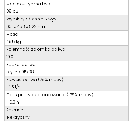
Teren całego kraju
Moc akustyczna Lwa
Specjalista d/s sprzedaż maszyn i urządzeń
88 dB
Wymiary dł. x szer. x wys.
Tel: 32 275 32 26 wew. 21
601 x 458 x 522 mm
Kom:
+48 605 910 179
Masa
E-mail:
tomaszbochenek@wobis.pl
49,5 kg
Pojemność zbiornika paliwa
10,0 l
Rodzaj paliwa
etylina 95/98
Zużycie paliwa (75% mocy)
~ 1,5 l/h
Czas pracy bez tankowania ( 75% mocy)
~ 6,3 h
Rozruch
elektryczny