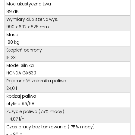
Teren całego kraju
Moc akustyczna Lwa
Specjalista d/s sprzedaż maszyn i urządzeń
89 dB
Wymiary dł. x szer. x wys.
Tel: 32 275 32 26 wew. 21
990 x 602 x 826 mm
Kom:
+48 605 910 179
Masa
E-mail:
tomaszbochenek@wobis.pl
188 kg
Stopień ochrony
IP 23
Model Silnika
HONDA GX630
Pojemność zbiornika paliwa
24,0 l
Rodzaj paliwa
etylina 95/98
Zużycie paliwa (75% mocy)
~ 4,07 l/h
Czas pracy bez tankowania ( 75% mocy)
~ 5,90 h