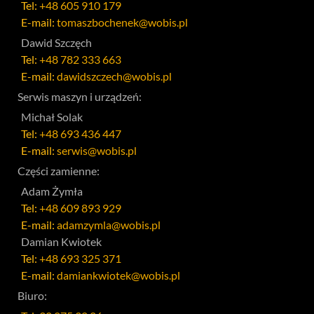
Tel:
+48 605 910 179
E-mail:
tomaszbochenek@wobis.pl
Dawid Szczęch
Tel:
+48 782 333 663
E-mail:
dawidszczech@wobis.pl
Serwis maszyn i urządzeń:
Michał Solak
Tel:
+48 693 436 447
E-mail:
serwis@wobis.pl
Części zamienne:
Adam Żymła
Tel:
+48 609 893 929
E-mail:
adamzymla@wobis.pl
Damian Kwiotek
Tel:
+48 693 325 371
E-mail:
damiankwiotek@wobis.pl
Biuro: