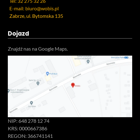
Tel: 32 275 32 26
E-mail: biuro@wobis.pl
Zabrze, ul. Bytomska 135
Dojazd
Znajdź nas na Google Maps.
NIP: 648 278 12 74
KRS: 0000667386
REGON: 366741141