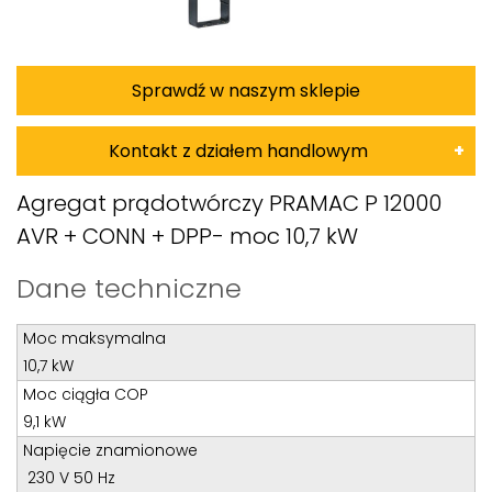
Sprawdź w naszym sklepie
Kontakt z działem handlowym
Damian Korkus
Agregat prądotwórczy PRAMAC P 12000
AVR + CONN + DPP- moc 10,7 kW
Teren całego kraju
Specjalista d/s sprzedaż maszyn i urządzeń
Dane techniczne
Tel: 32 275 32 26 wew. 20
Moc maksymalna
Kom:
+48 601 750 464
10,7 kW
E-mail:
damiankorkus@wobis.pl
Moc ciągła COP
9,1 kW
Tomasz Bochenek
Napięcie znamionowe
230 V 50 Hz