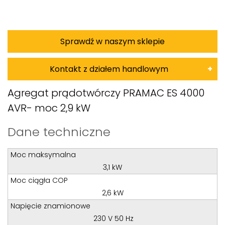
Sprawdź w naszym sklepie
Kontakt z działem handlowym
Damian Korkus
Agregat prądotwórczy PRAMAC ES 4000
AVR- moc 2,9 kW
Teren całego kraju
Specjalista d/s sprzedaż maszyn i urządzeń
Dane techniczne
Tel: 32 275 32 26 wew. 20
Moc maksymalna
Kom:
+48 601 750 464
3,1 kW
E-mail:
damiankorkus@wobis.pl
Moc ciągła COP
2,6 kW
Tomasz Bochenek
Napięcie znamionowe
230 V 50 Hz