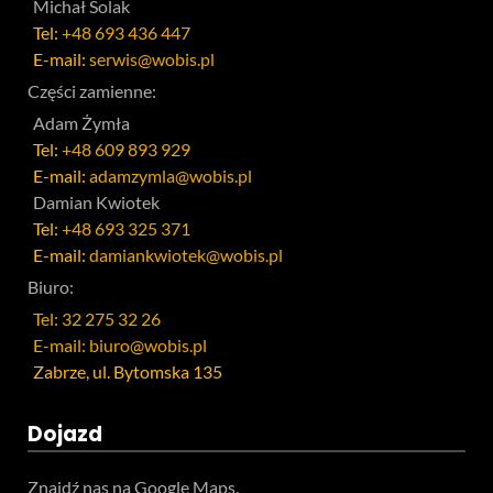
Michał Solak
Tel:
+48 693 436 447
E-mail:
serwis@wobis.pl
Części zamienne:
Adam Żymła
Tel:
+48 609 893 929
E-mail:
adamzymla@wobis.pl
Damian Kwiotek
Tel:
+48 693 325 371
E-mail:
damiankwiotek@wobis.pl
Biuro:
Tel: 32 275 32 26
E-mail: biuro@wobis.pl
Zabrze, ul. Bytomska 135
Dojazd
Znajdź nas na Google Maps.