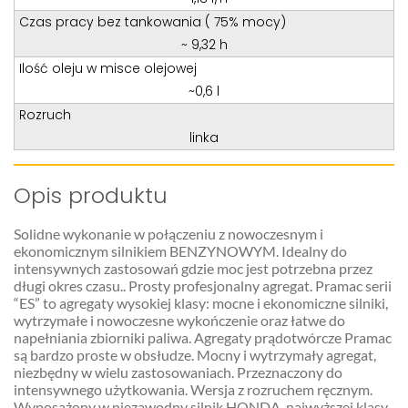
Czas pracy bez tankowania ( 75% mocy)
~ 9,32 h
Ilość oleju w misce olejowej
~0,6 l
Rozruch
linka
Opis produktu
Solidne wykonanie w połączeniu z nowoczesnym i
ekonomicznym silnikiem BENZYNOWYM. Idealny do
intensywnych zastosowań gdzie moc jest potrzebna przez
długi okres czasu.. Prosty profesjonalny agregat. Pramac serii
“ES” to agregaty wysokiej klasy: mocne i ekonomiczne silniki,
wytrzymałe i nowoczesne wykończenie oraz łatwe do
napełniania zbiorniki paliwa. Agregaty prądotwórcze Pramac
są bardzo proste w obsłudze. Mocny i wytrzymały agregat,
niezbędny w wielu zastosowaniach. Przeznaczony do
intensywnego użytkowania. Wersja z rozruchem ręcznym.
Wyposażony w niezawodny silnik HONDA, najwyższej klasy