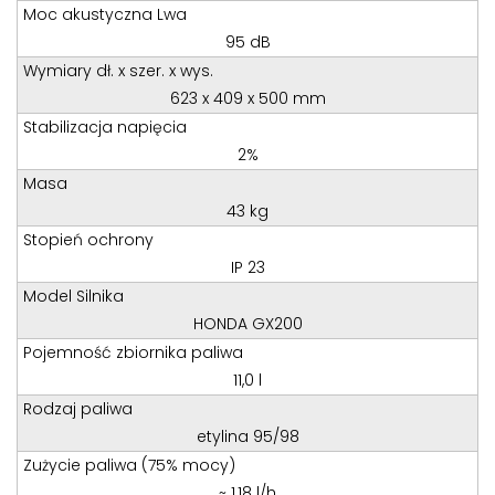
Teren całego kraju
Moc akustyczna Lwa
Specjalista d/s sprzedaż maszyn i urządzeń
95 dB
Wymiary dł. x szer. x wys.
Tel: 32 275 32 26 wew. 21
623 x 409 x 500 mm
Kom:
+48 605 910 179
Stabilizacja napięcia
E-mail:
tomaszbochenek@wobis.pl
2%
Masa
43 kg
Stopień ochrony
IP 23
Model Silnika
HONDA GX200
Pojemność zbiornika paliwa
11,0 l
Rodzaj paliwa
etylina 95/98
Zużycie paliwa (75% mocy)
~ 1,18 l/h