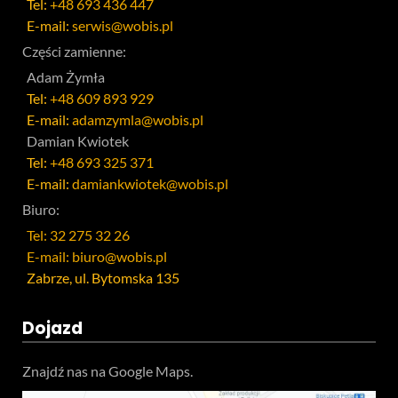
Tel:
+48 693 436 447
E-mail:
serwis@wobis.pl
Części zamienne:
Adam Żymła
Tel:
+48 609 893 929
E-mail:
adamzymla@wobis.pl
Damian Kwiotek
Tel:
+48 693 325 371
E-mail:
damiankwiotek@wobis.pl
Biuro:
Tel: 32 275 32 26
E-mail: biuro@wobis.pl
Zabrze, ul. Bytomska 135
Dojazd
Znajdź nas na Google Maps.