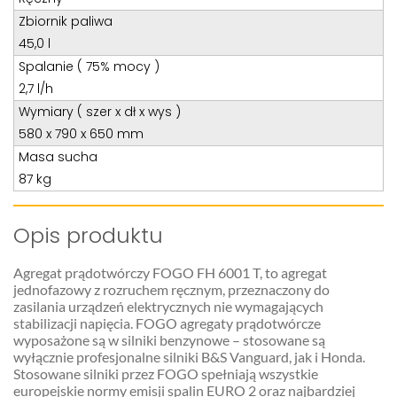
Zbiornik paliwa
45,0 l
Spalanie ( 75% mocy )
2,7 l/h
Wymiary ( szer x dł x wys )
580 x 790 x 650 mm
Masa sucha
87 kg
Opis produktu
Agregat prądotwórczy FOGO FH 6001 T, to agregat
jednofazowy z rozruchem ręcznym, przeznaczony do
zasilania urządzeń elektrycznych nie wymagających
stabilizacji napięcia. FOGO agregaty prądotwórcze
wyposażone są w silniki benzynowe – stosowane są
wyłącznie profesjonalne silniki B&S Vanguard, jak i Honda.
Stosowane silniki przez FOGO spełniają wszystkie
europejskie normy emisji spalin EURO 2 oraz najbardziej