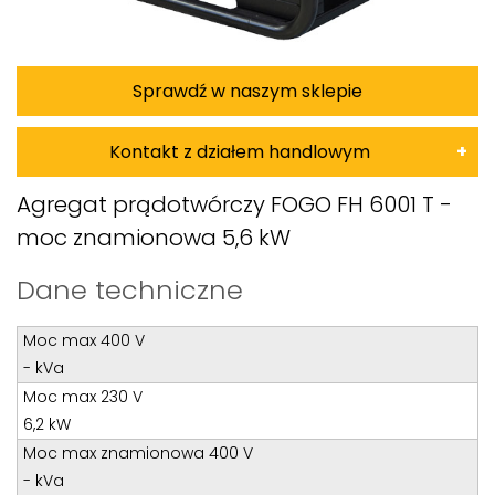
Sprawdź w naszym sklepie
Kontakt z działem handlowym
Damian Korkus
Agregat prądotwórczy FOGO FH 6001 T -
moc znamionowa 5,6 kW
Teren całego kraju
Specjalista d/s sprzedaż maszyn i urządzeń
Dane techniczne
Tel: 32 275 32 26 wew. 20
Moc max 400 V
Kom:
+48 601 750 464
- kVa
E-mail:
damiankorkus@wobis.pl
Moc max 230 V
6,2 kW
Tomasz Bochenek
Moc max znamionowa 400 V
- kVa