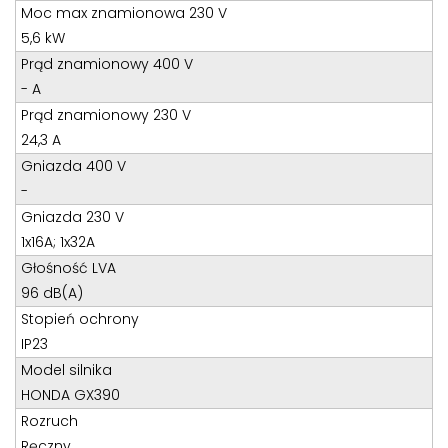
Teren całego kraju
Moc max znamionowa 230 V
Specjalista d/s sprzedaż maszyn i urządzeń
5,6 kW
Prąd znamionowy 400 V
Tel: 32 275 32 26 wew. 21
- A
Kom:
+48 605 910 179
Prąd znamionowy 230 V
E-mail:
tomaszbochenek@wobis.pl
24,3 A
Gniazda 400 V
-
Gniazda 230 V
1x16A; 1x32A
Głośność LVA
96 dB(A)
Stopień ochrony
IP23
Model silnika
HONDA GX390
Rozruch
Ręczny