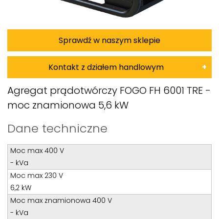
Sprawdź w naszym sklepie
Kontakt z działem handlowym
Damian Korkus
Agregat prądotwórczy FOGO FH 6001 TRE -
moc znamionowa 5,6 kW
Teren całego kraju
Specjalista d/s sprzedaż maszyn i urządzeń
Dane techniczne
Tel: 32 275 32 26 wew. 20
Moc max 400 V
Kom:
+48 601 750 464
- kVa
E-mail:
damiankorkus@wobis.pl
Moc max 230 V
6,2 kW
Tomasz Bochenek
Moc max znamionowa 400 V
- kVa