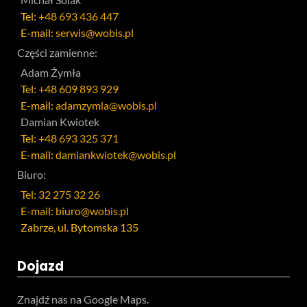
Tel:
+48 693 436 447
E-mail:
serwis@wobis.pl
Części zamienne:
Adam Żymła
Tel:
+48 609 893 929
E-mail:
adamzymla@wobis.pl
Damian Kwiotek
Tel:
+48 693 325 371
E-mail:
damiankwiotek@wobis.pl
Biuro:
Tel: 32 275 32 26
E-mail: biuro@wobis.pl
Zabrze, ul. Bytomska 135
Dojazd
Znajdź nas na Google Maps.