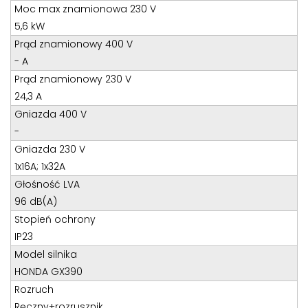
Teren całego kraju
Moc max znamionowa 230 V
Specjalista d/s sprzedaż maszyn i urządzeń
5,6 kW
Prąd znamionowy 400 V
Tel: 32 275 32 26 wew. 21
- A
Kom:
+48 605 910 179
Prąd znamionowy 230 V
E-mail:
tomaszbochenek@wobis.pl
24,3 A
Gniazda 400 V
-
Gniazda 230 V
1x16A; 1x32A
Głośność LVA
96 dB(A)
Stopień ochrony
IP23
Model silnika
HONDA GX390
Rozruch
Ręczny+rozrusznik