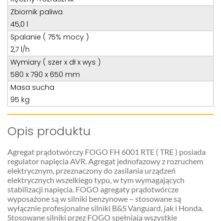
Zbiornik paliwa
45,0 l
Spalanie ( 75% mocy )
2,7 l/h
Wymiary ( szer x dł x wys )
580 x 790 x 650 mm
Masa sucha
95 kg
Opis produktu
Agregat prądotwórczy FOGO FH 6001 RTE ( TRE ) posiada
regulator napięcia AVR. Agregat jednofazowy z rozruchem
elektrycznym, przeznaczony do zasilania urządzeń
elektrycznych wszelkiego typu, w tym wymagających
stabilizacji napięcia. FOGO agregaty prądotwórcze
wyposażone są w silniki benzynowe – stosowane są
wyłącznie profesjonalne silniki B&S Vanguard, jak i Honda.
Stosowane silniki przez FOGO spełniają wszystkie