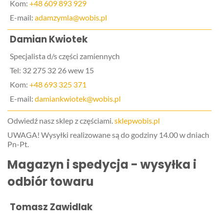
Kom:
+48 609 893 929
E-mail:
adamzymla@wobis.pl
Damian Kwiotek
Specjalista d/s części zamiennych
Tel: 32 275 32 26 wew 15
Kom:
+48 693 325 371
E-mail:
damiankwiotek@wobis.pl
Odwiedź nasz sklep z częściami.
sklepwobis.pl
UWAGA! Wysyłki realizowane są do godziny 14.00 w dniach
Pn-Pt.
Magazyn i spedycja - wysyłka i
odbiór towaru
Tomasz Zawidlak