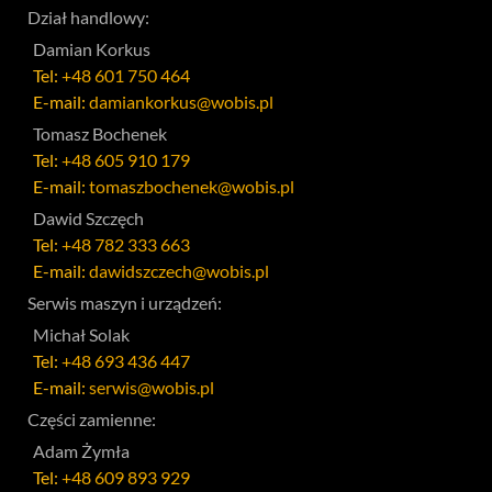
Dział handlowy:
Damian Korkus
Tel:
+48 601 750 464
E-mail:
damiankorkus@wobis.pl
Tomasz Bochenek
Tel:
+48 605 910 179
E-mail:
tomaszbochenek@wobis.pl
Dawid Szczęch
Tel:
+48 782 333 663
E-mail:
dawidszczech@wobis.pl
Serwis maszyn i urządzeń:
Michał Solak
Tel:
+48 693 436 447
E-mail:
serwis@wobis.pl
Części zamienne:
Adam Żymła
Tel:
+48 609 893 929