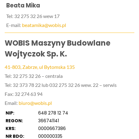
Beata Mika
Tel: 32 275 32 26 wew 17
E-mail:
beatamika@wobis.pl
WOBIS Maszyny Budowlane
Wojtyczok Sp. K.
41-803, Zabrze, ul Bytomska 135
Tel: 32 275 32 26 – centrala
Tel: 32 373 78 22 lub 032 275 32 26 wew. 22 – serwis
Fax: 32 274 63 94
Email:
biuro@wobis.pl
NIP:
648 278 12 74
REGON:
366741141
KRS:
0000667386
NR BDO:
000000335