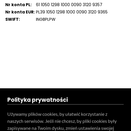
Nr konta PL:
61 1050 1298 1000 0090 3120 9357
Nr konta EUR:
PL39 1050 1298 1000 0090 3120 9365
SWIFT:
INGBPLPW
Polityka prywatności
Używamy plików cookies, by ułatwić korzystanie z
naszych serwisów. Jeśli nie chcesz, by pliki cookies były
zapisywane na Twoim dysku, zmień ustawienia swojej