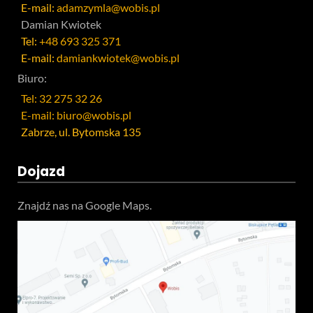
E-mail:
adamzymla@wobis.pl
Damian Kwiotek
Tel:
+48 693 325 371
E-mail:
damiankwiotek@wobis.pl
Biuro:
Tel: 32 275 32 26
E-mail: biuro@wobis.pl
Zabrze, ul. Bytomska 135
Dojazd
Znajdź nas na Google Maps.